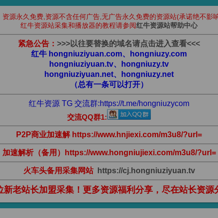
：资源永久免费,资源不含任何广告,无广告永久免费的资源站(承诺绝不影响
红牛资源站采集和播放器的教程请参阅
红牛资源站帮助中心
紧急公告：
>
>
>
以往要替换的域名请点击进入查看
<
<
<
红牛 hongniuziyuan.com、hongniuzy.com
hongniuziyuan.tv、hongniuzy.tv
hongniuziyuan.net、hongniuzy.net
（总有一条可以打开）
红牛资源 TG 交流群:
https://t.me/hongniuzycom
交流QQ群1:
P2P商业加速解 https://www.hnjiexi.com/m3u8/?url=
加速解析（备用）https://www.hongniujiexi.com/m3u8/?url=
火车头备用采集网站
https://cj.hongniuziyuan.tv
位新老站长加盟采集！更多资源福利分享，尽在站长资源