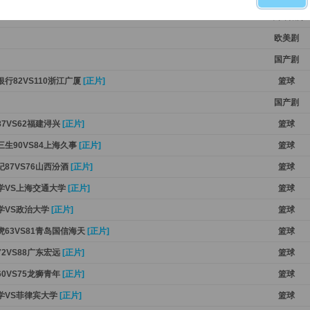
中国动漫
欧美剧
国产剧
银行82VS110浙江广厦
[正片]
篮球
国产剧
87VS62福建浔兴
[正片]
篮球
三生90VS84上海久事
[正片]
篮球
纪87VS76山西汾酒
[正片]
篮球
大学VS上海交通大学
[正片]
篮球
大学VS政治大学
[正片]
篮球
虎63VS81青岛国信海天
[正片]
篮球
72VS88广东宏远
[正片]
篮球
60VS75龙狮青年
[正片]
篮球
大学VS菲律宾大学
[正片]
篮球