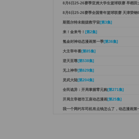
8月6日25-26赛季亚洲大学生篮球联赛 早稻
8月6日25-26赛季全国青年篮球联赛 天津荣钢
斯图尔特未能拯救宇宙
[第3集]
来！金来号！
[第2集]
氪金封神动态漫画第一季
[第36集]
大主宰年番
[第85集]
逆天至尊
[第538集]
无上神帝
[第629集]
灵武大陆
[第204集]
全民诡异：开局掌握零元购
[第271集]
开局主宰都市王座动态漫画
[第25集]
我一个网约车司机有点钱怎么了，动态漫画第