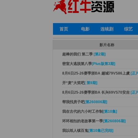
首页
电影
连续剧
综艺
影片名称
超棒的我们 第二季
[第2期]
密室大逃脱第八季
[Plus版第3期]
8月6日25-26赛季浙BA 越城79VS86上虞
[正片
开“麦”大笑吧
[ 第9期]
8月6日25-26赛季浙BA 长兴69VS70安吉
[正片
帮我找房子吧
[第260806期]
我在古代的六小时工作制
[第10集]
环环相扣的老故事第一季
[第260806期]
我以纸人镇百鬼
[第10集已完结]