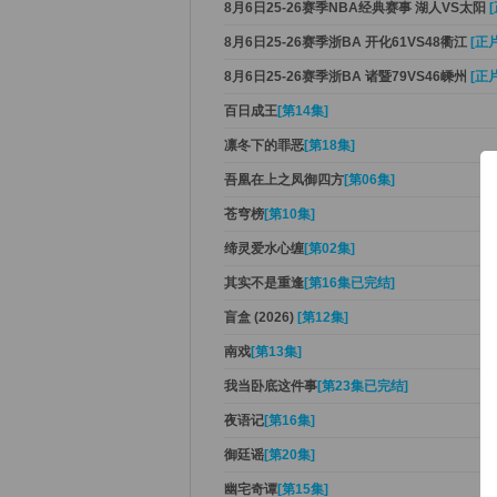
8月6日25-26赛季NBA经典赛事 湖人VS太阳
8月6日25-26赛季浙BA 开化61VS48衢江
[正片
8月6日25-26赛季浙BA 诸暨79VS46嵊州
[正片
百日成王
[第14集]
凛冬下的罪恶
[第18集]
吾凰在上之凤御四方
[第06集]
苍穹榜
[第10集]
缔灵爱水心缠
[第02集]
其实不是重逢
[第16集已完结]
盲盒 (2026)
[第12集]
南戏
[第13集]
我当卧底这件事
[第23集已完结]
夜语记
[第16集]
御廷谣
[第20集]
幽宅奇谭
[第15集]