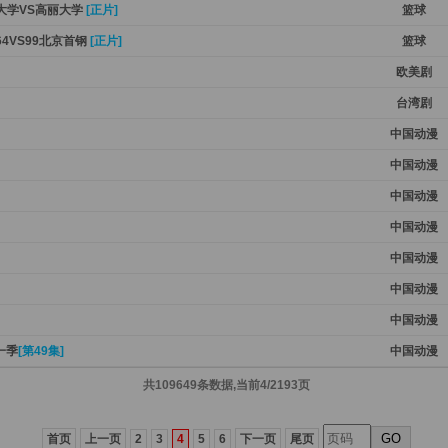
田大学VS高丽大学
[正片]
篮球
64VS99北京首钢
[正片]
篮球
欧美剧
台湾剧
中国动漫
中国动漫
中国动漫
中国动漫
中国动漫
中国动漫
中国动漫
一季
[第49集]
中国动漫
共109649条数据,当前4/2193页
GO
首页
上一页
2
3
4
5
6
下一页
尾页