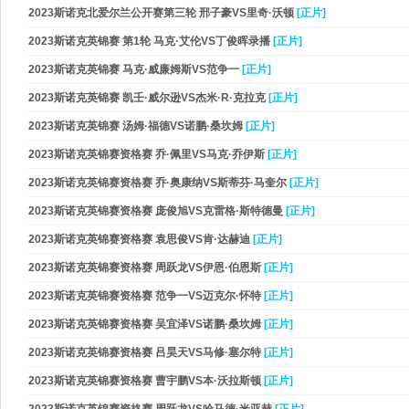
2023斯诺克北爱尔兰公开赛第三轮 邢子豪VS里奇·沃顿
[正片]
2023斯诺克英锦赛 第1轮 马克·艾伦VS丁俊晖录播
[正片]
2023斯诺克英锦赛 马克·威廉姆斯VS范争一
[正片]
2023斯诺克英锦赛 凯壬·威尔逊VS杰米·R·克拉克
[正片]
2023斯诺克英锦赛 汤姆·福德VS诺鹏·桑坎姆
[正片]
2023斯诺克英锦赛资格赛 乔·佩里VS马克·乔伊斯
[正片]
2023斯诺克英锦赛资格赛 乔·奥康纳VS斯蒂芬·马奎尔
[正片]
2023斯诺克英锦赛资格赛 庞俊旭VS克雷格·斯特德曼
[正片]
2023斯诺克英锦赛资格赛 袁思俊VS肯·达赫迪
[正片]
2023斯诺克英锦赛资格赛 周跃龙VS伊恩·伯恩斯
[正片]
2023斯诺克英锦赛资格赛 范争一VS迈克尔·怀特
[正片]
2023斯诺克英锦赛资格赛 吴宜泽VS诺鹏·桑坎姆
[正片]
2023斯诺克英锦赛资格赛 吕昊天VS马修·塞尔特
[正片]
2023斯诺克英锦赛资格赛 曹宇鹏VS本·沃拉斯顿
[正片]