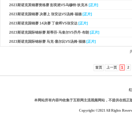
2023斯诺克英锦赛资格赛 彭奕淞VS乌穆特·狄克木
[正片]
2023斯诺克国锦赛 决赛上 张安达VS汤姆·福德
[正片]
2023斯诺克国锦赛 14决赛 丁俊晖VS张安达
[正片]
2023斯诺克国际锦标赛 斯蒂芬·马奎尔VS乔丹·布朗
[正片]
2023斯诺克国际锦标赛 马克·塞尔比VS汤姆·福德
[正片]
首页
上一页
1
2
本网站所有内容均收集于互联网主流视频网站，不提供在线正
Copyright ©2021 All Rights Reser