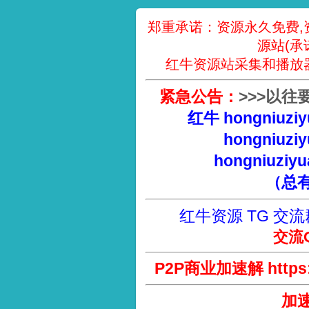
郑重承诺：资源永久免费,
源站(承
红牛资源站采集和播放
紧急公告：
>
>
>
以往
红牛 hongniuziy
hongniuziy
hongniuziyu
（总
红牛资源 TG 交流
交流Q
P2P商业加速解 https://
加