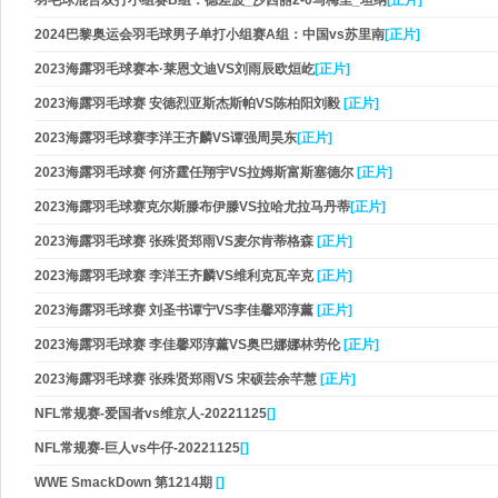
羽毛球混合双打小组赛B组：德差波_沙西丽2-0马梅里_坦纳
[正片]
2024巴黎奥运会羽毛球男子单打小组赛A组：中国vs苏里南
[正片]
2023海露羽毛球赛本·莱恩文迪VS刘雨辰欧烜屹
[正片]
2023海露羽毛球赛 安德烈亚斯杰斯帕VS陈柏阳刘毅
[正片]
2023海露羽毛球赛李洋王齐麟VS谭强周昊东
[正片]
2023海露羽毛球赛 何济霆任翔宇VS拉姆斯富斯塞德尔
[正片]
2023海露羽毛球赛克尔斯滕布伊滕VS拉哈尤拉马丹蒂
[正片]
2023海露羽毛球赛 张殊贤郑雨VS麦尔肯蒂格森
[正片]
2023海露羽毛球赛 李洋王齐麟VS维利克瓦辛克
[正片]
2023海露羽毛球赛 刘圣书谭宁VS李佳馨邓淳薰
[正片]
2023海露羽毛球赛 李佳馨邓淳薰VS奥巴娜娜林劳伦
[正片]
2023海露羽毛球赛 张殊贤郑雨VS 宋硕芸余芊慧
[正片]
NFL常规赛-爱国者vs维京人-20221125
[]
NFL常规赛-巨人vs牛仔-20221125
[]
WWE SmackDown 第1214期
[]