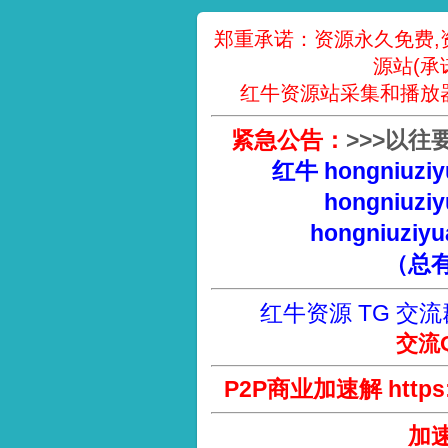
郑重承诺：资源永久免费,
源站(承
红牛资源站采集和播放
紧急公告：
>
>
>
以往
红牛 hongniuziy
hongniuziy
hongniuziyu
（总
红牛资源 TG 交流
交流Q
P2P商业加速解 https://
加