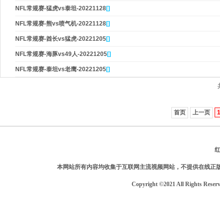
NFL常规赛-猛虎vs泰坦-20221128
[]
NFL常规赛-熊vs喷气机-20221128
[]
NFL常规赛-酋长vs猛虎-20221205
[]
NFL常规赛-海豚vs49人-20221205
[]
NFL常规赛-泰坦vs老鹰-20221205
[]
首页
上一页
本网站所有内容均收集于互联网主流视频网站，不提供在线正
Copyright ©2021 All Rights Reser