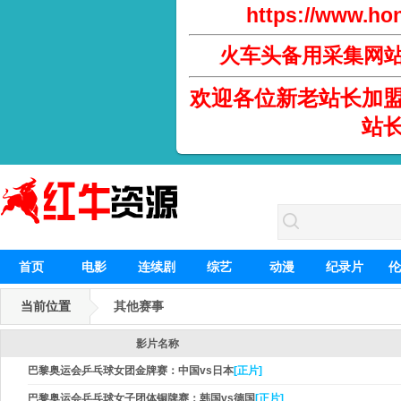
https://www.hon
火车头备用采集网
欢迎各位新老站长加
站
首页
电影
连续剧
综艺
动漫
纪录片
伦
当前位置
其他赛事
影片名称
巴黎奥运会乒乓球女团金牌赛：中国vs日本
[正片]
巴黎奥运会乒乓球女子团体铜牌赛：韩国vs德国
[正片]