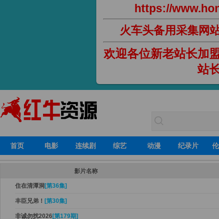
https://www.hon
火车头备用采集网
欢迎各位新老站长加
站
首页
电影
连续剧
综艺
动漫
纪录片
伦
影片名称
住在清潭洞
[第36集]
丰臣兄弟！
[第30集]
非诚勿扰2026
[第179期]