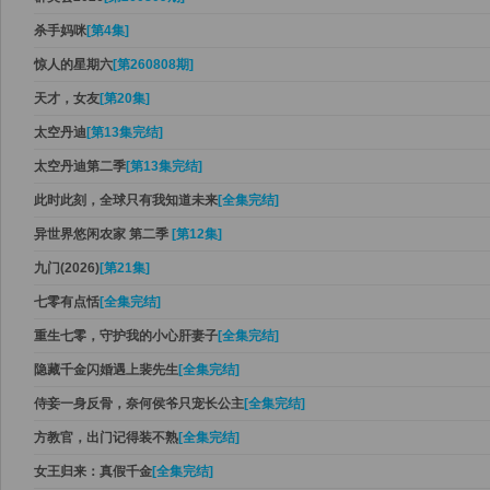
杀手妈咪
[第4集]
惊人的星期六
[第260808期]
天才，女友
[第20集]
太空丹迪
[第13集完结]
太空丹迪第二季
[第13集完结]
此时此刻，全球只有我知道未来
[全集完结]
异世界悠闲农家 第二季
[第12集]
九门(2026)
[第21集]
七零有点恬
[全集完结]
重生七零，守护我的小心肝妻子
[全集完结]
隐藏千金闪婚遇上裴先生
[全集完结]
侍妾一身反骨，奈何侯爷只宠长公主
[全集完结]
方教官，出门记得装不熟
[全集完结]
女王归来：真假千金
[全集完结]