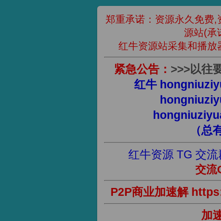
郑重承诺：资源永久免费,
源站(承
红牛资源站采集和播放
紧急公告：
>
>
>
以往
红牛 hongniuziy
hongniuziy
hongniuziyu
（总
红牛资源 TG 交流
交流Q
P2P商业加速解 https://
加