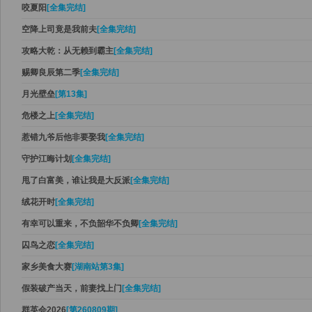
咬夏阳
[全集完结]
空降上司竟是我前夫
[全集完结]
攻略大乾：从无赖到霸主
[全集完结]
赐卿良辰第二季
[全集完结]
月光壁垒
[第13集]
危楼之上
[全集完结]
惹错九爷后他非要娶我
[全集完结]
守护江晦计划
[全集完结]
甩了白富美，谁让我是大反派
[全集完结]
绒花开时
[全集完结]
有幸可以重来，不负韶华不负卿
[全集完结]
囚鸟之恋
[全集完结]
家乡美食大赛
[湖南站第3集]
假装破产当天，前妻找上门
[全集完结]
群英会2026
[第260809期]