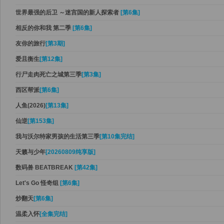
世界最强的后卫 ～迷宫国的新人探索者
[第6集]
相反的你和我 第二季
[第6集]
友你的旅行
[第3期]
爱且衡生
[第12集]
行尸走肉死亡之城第三季
[第3集]
西区帮派
[第6集]
人鱼(2026)
[第13集]
仙逆
[第153集]
我与沃尔特家男孩的生活第三季
[第10集完结]
天籁与少年
[20260809纯享版]
数码兽 BEATBREAK
[第42集]
Let's Go 怪奇组
[第6集]
炒翻天
[第6集]
温柔入怀
[全集完结]