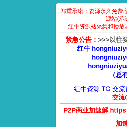
郑重承诺：资源永久免费,
源站(承
红牛资源站采集和播放
紧急公告：
>
>
>
以往
红牛 hongniuziy
hongniuziy
hongniuziyu
（总
红牛资源 TG 交流
交流Q
P2P商业加速解 https://
加