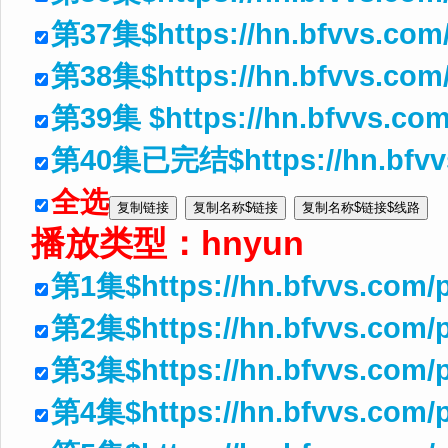
第37集$https://hn.bfvvs.com
第38集$https://hn.bfvvs.com
第39集 $https://hn.bfvvs.com
第40集已完结$https://hn.bfvvs
全选
播放类型：
hnyun
第1集$https://hn.bfvvs.com/
第2集$https://hn.bfvvs.com/
第3集$https://hn.bfvvs.com/
第4集$https://hn.bfvvs.com/