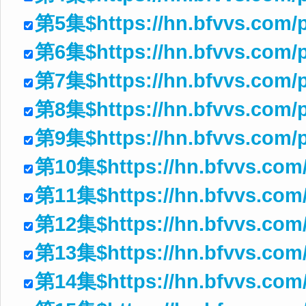
第5集$https://hn.bfvvs.com/
第6集$https://hn.bfvvs.com/
第7集$https://hn.bfvvs.com
第8集$https://hn.bfvvs.com/
第9集$https://hn.bfvvs.com/
第10集$https://hn.bfvvs.com
第11集$https://hn.bfvvs.com
第12集$https://hn.bfvvs.com/
第13集$https://hn.bfvvs.com
第14集$https://hn.bfvvs.com