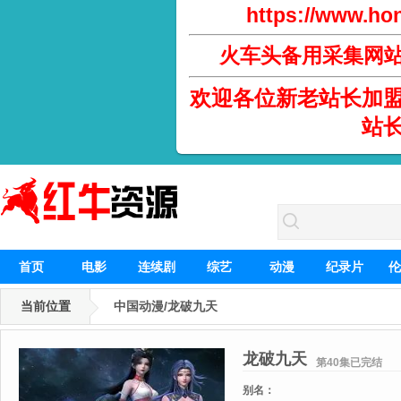
https://www.hon
火车头备用采集网
欢迎各位新老站长加
站
首页
电影
连续剧
综艺
动漫
纪录片
伦
当前位置
中国动漫/龙破九天
龙破九天
第40集已完结
别名：