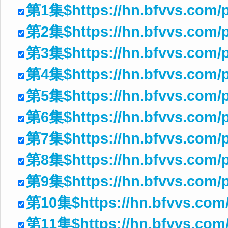
第1集$https://hn.bfvvs.com/
第2集$https://hn.bfvvs.com/
第3集$https://hn.bfvvs.com/
第4集$https://hn.bfvvs.com/
第5集$https://hn.bfvvs.com/
第6集$https://hn.bfvvs.com/p
第7集$https://hn.bfvvs.com
第8集$https://hn.bfvvs.com/
第9集$https://hn.bfvvs.com/
第10集$https://hn.bfvvs.co
第11集$https://hn.bfvvs.com/