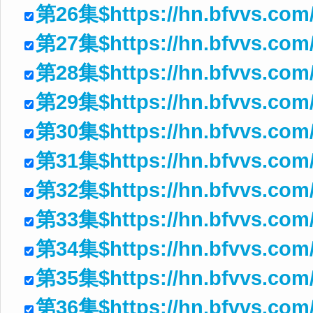
第26集$https://hn.bfvvs.com
第27集$https://hn.bfvvs.com/
第28集$https://hn.bfvvs.com
第29集$https://hn.bfvvs.com
第30集$https://hn.bfvvs.com
第31集$https://hn.bfvvs.com
第32集$https://hn.bfvvs.com
第33集$https://hn.bfvvs.com/
第34集$https://hn.bfvvs.com/
第35集$https://hn.bfvvs.com
第36集$https://hn.bfvvs.com