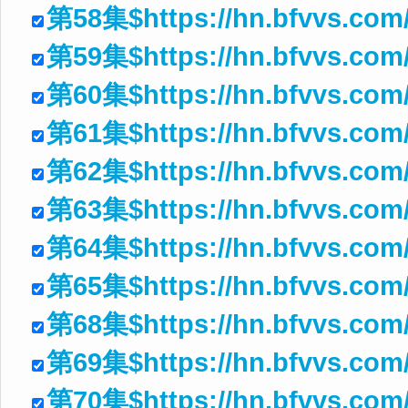
第58集$https://hn.bfvvs.com
第59集$https://hn.bfvvs.co
第60集$https://hn.bfvvs.com
第61集$https://hn.bfvvs.com/
第62集$https://hn.bfvvs.com
第63集$https://hn.bfvvs.com/
第64集$https://hn.bfvvs.com
第65集$https://hn.bfvvs.com
第68集$https://hn.bfvvs.com
第69集$https://hn.bfvvs.com
第70集$https://hn.bfvvs.com