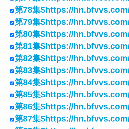
第78集$https://hn.bfvvs.com
第79集$https://hn.bfvvs.com
第80集$https://hn.bfvvs.com
第81集$https://hn.bfvvs.com/
第82集$https://hn.bfvvs.com/
第83集$https://hn.bfvvs.com
第84集$https://hn.bfvvs.com
第85集$https://hn.bfvvs.com
第86集$https://hn.bfvvs.com
第87集$https://hn.bfvvs.com