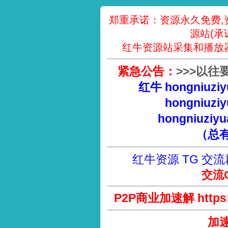
郑重承诺：资源永久免费,
源站(承
红牛资源站采集和播放
紧急公告：
>
>
>
以往
红牛 hongniuziy
hongniuziy
hongniuziyu
（总
红牛资源 TG 交流
交流Q
P2P商业加速解 https://
加