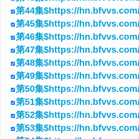
第44集$https://hn.bfvvs.com
第45集$https://hn.bfvvs.com
第46集$https://hn.bfvvs.com
第47集$https://hn.bfvvs.com
第48集$https://hn.bfvvs.com
第49集$https://hn.bfvvs.com
第50集$https://hn.bfvvs.com
第51集$https://hn.bfvvs.com/
第52集$https://hn.bfvvs.com
第53集$https://hn.bfvvs.co