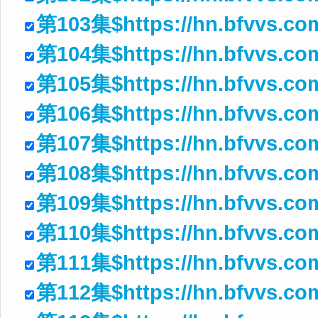
第103集$https://hn.bfvvs.com
第104集$https://hn.bfvvs.co
第105集$https://hn.bfvvs.co
第106集$https://hn.bfvvs.co
第107集$https://hn.bfvvs.co
第108集$https://hn.bfvvs.co
第109集$https://hn.bfvvs.co
第110集$https://hn.bfvvs.co
第111集$https://hn.bfvvs.co
第112集$https://hn.bfvvs.co