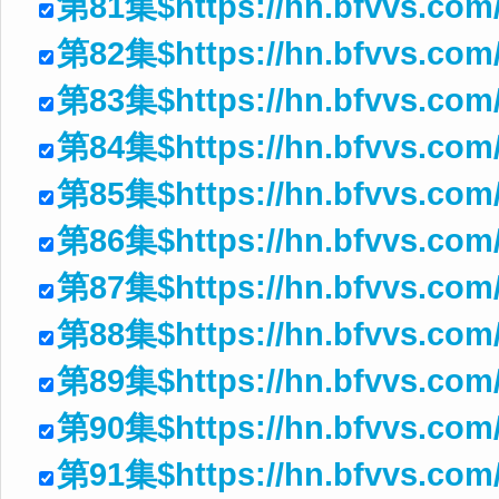
第81集$https://hn.bfvvs.com/
第82集$https://hn.bfvvs.com/
第83集$https://hn.bfvvs.com
第84集$https://hn.bfvvs.com
第85集$https://hn.bfvvs.com
第86集$https://hn.bfvvs.com
第87集$https://hn.bfvvs.com
第88集$https://hn.bfvvs.com
第89集$https://hn.bfvvs.com
第90集$https://hn.bfvvs.com
第91集$https://hn.bfvvs.com