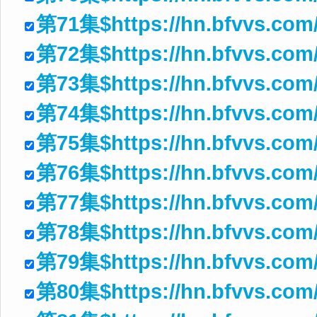
第71集$https://hn.bfvvs.com/
第72集$https://hn.bfvvs.com
第73集$https://hn.bfvvs.com
第74集$https://hn.bfvvs.com
第75集$https://hn.bfvvs.com
第76集$https://hn.bfvvs.com
第77集$https://hn.bfvvs.com
第78集$https://hn.bfvvs.com
第79集$https://hn.bfvvs.com
第80集$https://hn.bfvvs.com