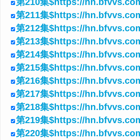
第210集$https://hn.bfvvs.co
第211集$https://hn.bfvvs.co
第212集$https://hn.bfvvs.co
第213集$https://hn.bfvvs.co
第214集$https://hn.bfvvs.co
第215集$https://hn.bfvvs.co
第216集$https://hn.bfvvs.co
第217集$https://hn.bfvvs.co
第218集$https://hn.bfvvs.co
第219集$https://hn.bfvvs.co
第220集$https://hn.bfvvs.co