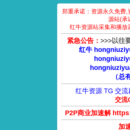
郑重承诺：资源永久免费,
源站(承
红牛资源站采集和播放
紧急公告：
>
>
>
以往
红牛 hongniuziy
hongniuziy
hongniuziyu
（总
红牛资源 TG 交流
交流Q
P2P商业加速解 https://
加