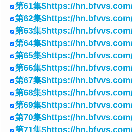
第61集$https://hn.bfvvs.com
第62集$https://hn.bfvvs.com
第63集$https://hn.bfvvs.com
第64集$https://hn.bfvvs.com
第65集$https://hn.bfvvs.com
第66集$https://hn.bfvvs.com
第67集$https://hn.bfvvs.com
第68集$https://hn.bfvvs.com
第69集$https://hn.bfvvs.com
第70集$https://hn.bfvvs.com
第71集$https://hn.bfvvs.com