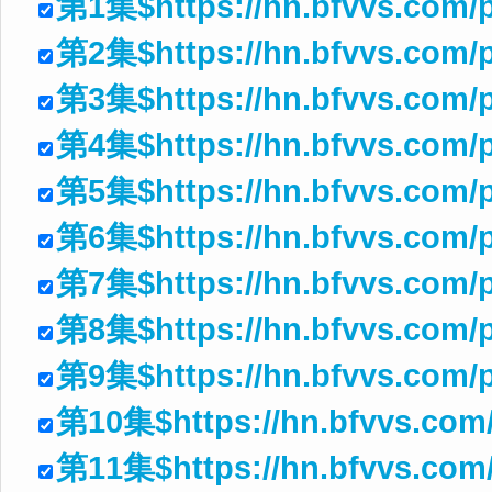
第1集$https://hn.bfvvs.com/p
第2集$https://hn.bfvvs.com/
第3集$https://hn.bfvvs.com/
第4集$https://hn.bfvvs.com/
第5集$https://hn.bfvvs.com
第6集$https://hn.bfvvs.com/p
第7集$https://hn.bfvvs.com/
第8集$https://hn.bfvvs.com/
第9集$https://hn.bfvvs.com/
第10集$https://hn.bfvvs.com
第11集$https://hn.bfvvs.com