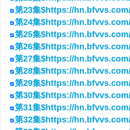
第23集$https://hn.bfvvs.com
第24集$https://hn.bfvvs.com/
第25集$https://hn.bfvvs.com
第26集$https://hn.bfvvs.com
第27集$https://hn.bfvvs.com
第28集$https://hn.bfvvs.com
第29集$https://hn.bfvvs.com
第30集$https://hn.bfvvs.com
第31集$https://hn.bfvvs.com
第32集$https://hn.bfvvs.co