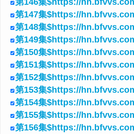
第146集$https://hn.bfvvs.co
第147集$https://hn.bfvvs.co
第148集$https://hn.bfvvs.co
第149集$https://hn.bfvvs.co
第150集$https://hn.bfvvs.co
第151集$https://hn.bfvvs.co
第152集$https://hn.bfvvs.co
第153集$https://hn.bfvvs.co
第154集$https://hn.bfvvs.co
第155集$https://hn.bfvvs.co
第156集$https://hn.bfvvs.co