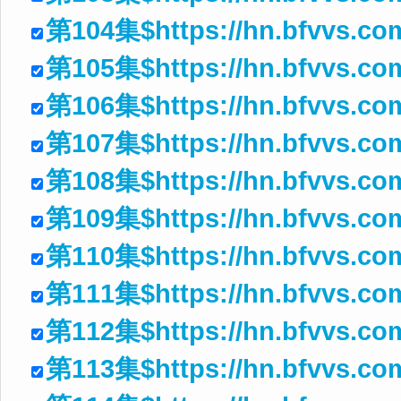
第104集$https://hn.bfvvs.co
第105集$https://hn.bfvvs.co
第106集$https://hn.bfvvs.co
第107集$https://hn.bfvvs.c
第108集$https://hn.bfvvs.co
第109集$https://hn.bfvvs.co
第110集$https://hn.bfvvs.c
第111集$https://hn.bfvvs.co
第112集$https://hn.bfvvs.co
第113集$https://hn.bfvvs.co