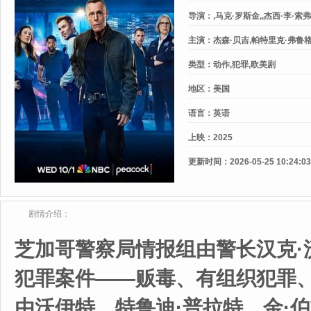
导演：
,马克·罗斯金,,杰西·李·索
主演：
杰森·贝吉,帕特里克·弗鲁格
类型：
动作,犯罪,欧美剧
地区：
美国
语言：
英语
上映：
2025
更新时间：
2026-05-25 10:24:03
剧情介绍：
芝加哥警察局情报组由警长汉克·
犯罪案件——贩毒、有组织犯罪
由沃伊特、特鲁迪·普拉特、金·