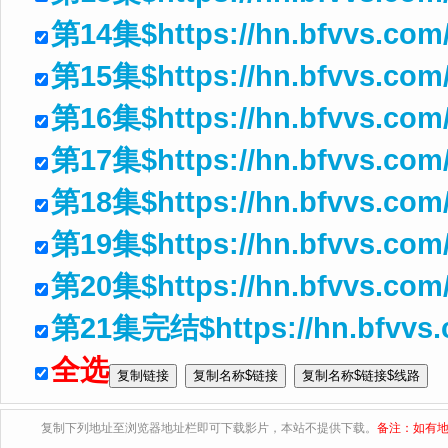
第14集$https://hn.bfvvs.com
第15集$https://hn.bfvvs.com
第16集$https://hn.bfvvs.com
第17集$https://hn.bfvvs.com
第18集$https://hn.bfvvs.com/
第19集$https://hn.bfvvs.co
第20集$https://hn.bfvvs.com/
第21集完结$https://hn.bfvvs.
全选
复制下列地址至浏览器地址栏即可下载影片，本站不提供下载。
备注：如有地