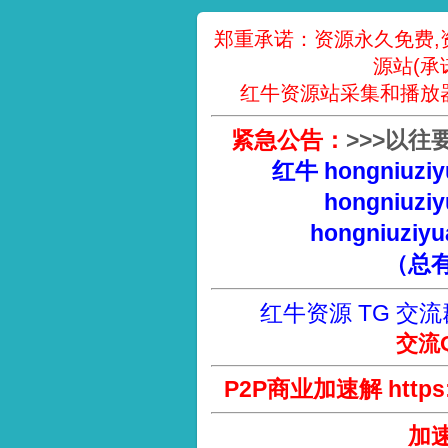
郑重承诺：资源永久免费,
源站(承
红牛资源站采集和播放
紧急公告：
>
>
>
以往
红牛 hongniuziy
hongniuziy
hongniuziyu
（总
红牛资源 TG 交流
交流Q
P2P商业加速解 https://
加