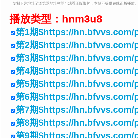
复制下列地址至浏览器地址栏即可观看正版影片，本站不提供在线正版播放
播放类型：
hnm3u8
第1期$https://hn.bfvvs.com/
第2期$https://hn.bfvvs.com/p
第3期$https://hn.bfvvs.com/
第4期$https://hn.bfvvs.com/
第5期$https://hn.bfvvs.com/
第6期$https://hn.bfvvs.com/p
第7期$https://hn.bfvvs.com/
第8期$https://hn.bfvvs.com/
第9期$https://hn.bfvvs.com/