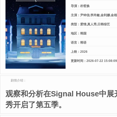
导演：
朴哲焕
主演：
尹钟信,李尚敏,金利娜,金
类型：
爱情,真人秀,日韩综艺
地区：
韩国
语言：
韩语
上映：
2026
更新时间：
2026-07-22 15:08:09
剧情介绍：
观察和分析在Signal Hous
秀开启了第五季。