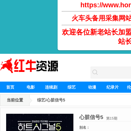
https://www.hon
火车头备用采集网
欢迎各位新老站长加
站
首页
电影
连续剧
综艺
动漫
纪录片
伦
当前位置
综艺/心脏信号5
心脏信号5
第15期
别名：