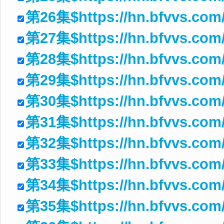
第26集$https://hn.bfvvs.com/
第27集$https://hn.bfvvs.com
第28集$https://hn.bfvvs.com
第29集$https://hn.bfvvs.com
第30集$https://hn.bfvvs.com
第31集$https://hn.bfvvs.com
第32集$https://hn.bfvvs.com
第33集$https://hn.bfvvs.com
第34集$https://hn.bfvvs.com
第35集$https://hn.bfvvs.com