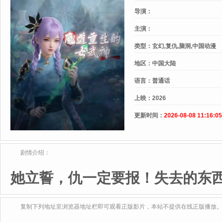
导演：
主演：
类型：
玄幻,复仇,脑洞,中国动漫
地区：
中国大陆
语言：
普通话
上映：
2026
更新时间：
2026-08-08 11:16:05
剧情介绍：
她立誓，仇一定要报！失去的东
复制下列地址至浏览器地址栏即可观看正版影片，本站不提供在线正版播放