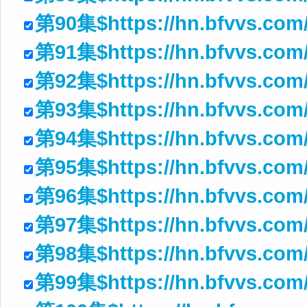
第90集$https://hn.bfvvs.com
第91集$https://hn.bfvvs.com
第92集$https://hn.bfvvs.com
第93集$https://hn.bfvvs.com
第94集$https://hn.bfvvs.com
第95集$https://hn.bfvvs.com
第96集$https://hn.bfvvs.com
第97集$https://hn.bfvvs.com/
第98集$https://hn.bfvvs.com
第99集$https://hn.bfvvs.com