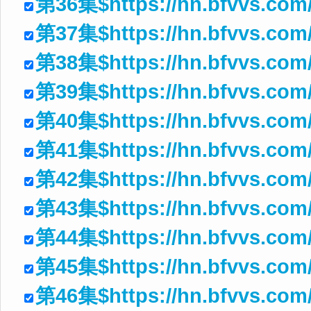
第36集$https://hn.bfvvs.co
第37集$https://hn.bfvvs.com
第38集$https://hn.bfvvs.com
第39集$https://hn.bfvvs.com
第40集$https://hn.bfvvs.co
第41集$https://hn.bfvvs.com
第42集$https://hn.bfvvs.co
第43集$https://hn.bfvvs.com
第44集$https://hn.bfvvs.com/
第45集$https://hn.bfvvs.com
第46集$https://hn.bfvvs.com