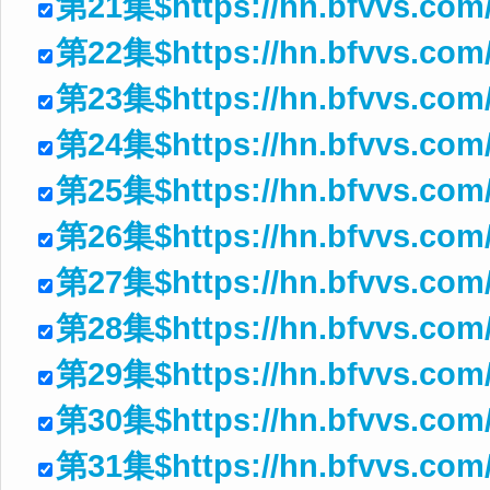
第21集$https://hn.bfvvs.com
第22集$https://hn.bfvvs.com
第23集$https://hn.bfvvs.co
第24集$https://hn.bfvvs.com
第25集$https://hn.bfvvs.co
第26集$https://hn.bfvvs.com/
第27集$https://hn.bfvvs.com
第28集$https://hn.bfvvs.com
第29集$https://hn.bfvvs.com
第30集$https://hn.bfvvs.com
第31集$https://hn.bfvvs.com