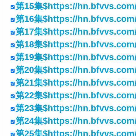
第15集$https://hn.bfvvs.co
第16集$https://hn.bfvvs.com/
第17集$https://hn.bfvvs.co
第18集$https://hn.bfvvs.com
第19集$https://hn.bfvvs.com
第20集$https://hn.bfvvs.com
第21集$https://hn.bfvvs.com
第22集$https://hn.bfvvs.com
第23集$https://hn.bfvvs.co
第24集$https://hn.bfvvs.com
第25集$https://hn.bfvvs.co