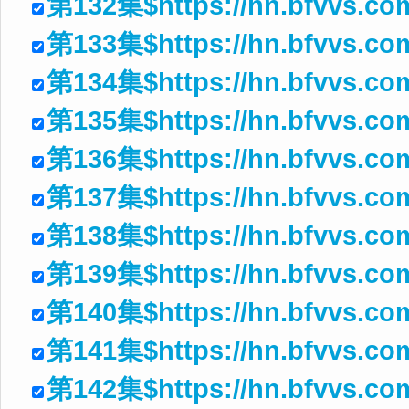
第132集$https://hn.bfvvs.co
第133集$https://hn.bfvvs.co
第134集$https://hn.bfvvs.co
第135集$https://hn.bfvvs.co
第136集$https://hn.bfvvs.co
第137集$https://hn.bfvvs.c
第138集$https://hn.bfvvs.co
第139集$https://hn.bfvvs.co
第140集$https://hn.bfvvs.co
第141集$https://hn.bfvvs.co
第142集$https://hn.bfvvs.co