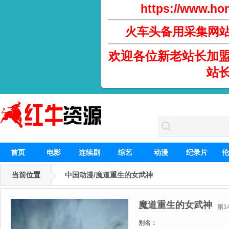
https://www.hon
火车头备用采集网
欢迎各位新老站长加
站
首页
电影
连续剧
综艺
动漫
纪录片
伦
当前位置
中国动漫/魔道重生的女武神
魔道重生的女武神
第1
别名：