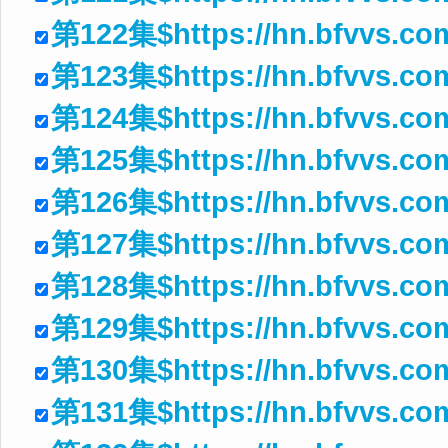
第122集$https://hn.bfvvs.co
第123集$https://hn.bfvvs.co
第124集$https://hn.bfvvs.co
第125集$https://hn.bfvvs.co
第126集$https://hn.bfvvs.co
第127集$https://hn.bfvvs.co
第128集$https://hn.bfvvs.co
第129集$https://hn.bfvvs.co
第130集$https://hn.bfvvs.co
第131集$https://hn.bfvvs.com