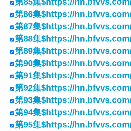
第85集$https://hn.bfvvs.com
第86集$https://hn.bfvvs.com
第87集$https://hn.bfvvs.com
第88集$https://hn.bfvvs.com
第89集$https://hn.bfvvs.com
第90集$https://hn.bfvvs.com
第91集$https://hn.bfvvs.com
第92集$https://hn.bfvvs.com
第93集$https://hn.bfvvs.com
第94集$https://hn.bfvvs.com
第95集$https://hn.bfvvs.com