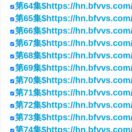
第64集$https://hn.bfvvs.com
第65集$https://hn.bfvvs.com
第66集$https://hn.bfvvs.com
第67集$https://hn.bfvvs.com/
第68集$https://hn.bfvvs.com
第69集$https://hn.bfvvs.com
第70集$https://hn.bfvvs.com
第71集$https://hn.bfvvs.com
第72集$https://hn.bfvvs.com
第73集$https://hn.bfvvs.com
第74集$https://hn.bfvvs.com