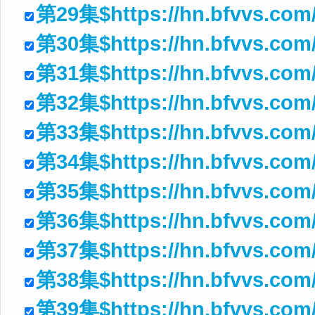
第29集$https://hn.bfvvs.com
第30集$https://hn.bfvvs.com
第31集$https://hn.bfvvs.com
第32集$https://hn.bfvvs.com
第33集$https://hn.bfvvs.co
第34集$https://hn.bfvvs.com
第35集$https://hn.bfvvs.com
第36集$https://hn.bfvvs.com/
第37集$https://hn.bfvvs.com
第38集$https://hn.bfvvs.com
第39集$https://hn.bfvvs.com