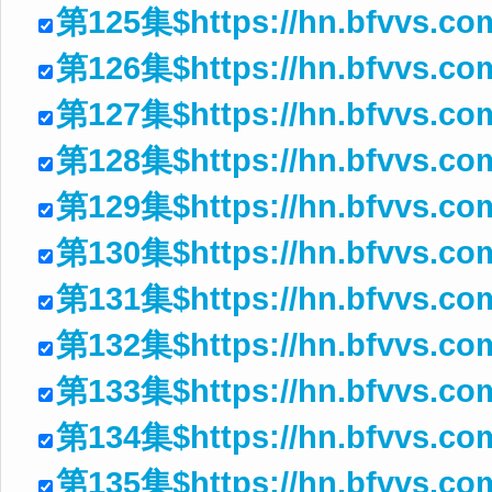
第125集$https://hn.bfvvs.co
第126集$https://hn.bfvvs.com
第127集$https://hn.bfvvs.co
第128集$https://hn.bfvvs.co
第129集$https://hn.bfvvs.co
第130集$https://hn.bfvvs.co
第131集$https://hn.bfvvs.com
第132集$https://hn.bfvvs.co
第133集$https://hn.bfvvs.co
第134集$https://hn.bfvvs.c
第135集$https://hn.bfvvs.co