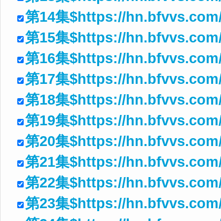
第14集$https://hn.bfvvs.com
第15集$https://hn.bfvvs.com
第16集$https://hn.bfvvs.com
第17集$https://hn.bfvvs.com
第18集$https://hn.bfvvs.com
第19集$https://hn.bfvvs.com
第20集$https://hn.bfvvs.com
第21集$https://hn.bfvvs.com
第22集$https://hn.bfvvs.co
第23集$https://hn.bfvvs.com