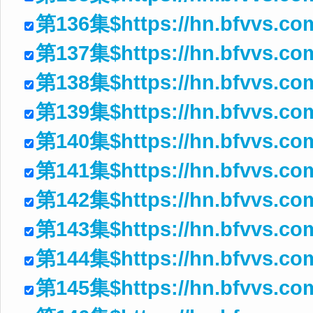
第136集$https://hn.bfvvs.co
第137集$https://hn.bfvvs.co
第138集$https://hn.bfvvs.co
第139集$https://hn.bfvvs.co
第140集$https://hn.bfvvs.co
第141集$https://hn.bfvvs.co
第142集$https://hn.bfvvs.co
第143集$https://hn.bfvvs.co
第144集$https://hn.bfvvs.co
第145集$https://hn.bfvvs.co