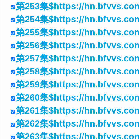
第253集$https://hn.bfvvs.com
第254集$https://hn.bfvvs.co
第255集$https://hn.bfvvs.co
第256集$https://hn.bfvvs.co
第257集$https://hn.bfvvs.co
第258集$https://hn.bfvvs.co
第259集$https://hn.bfvvs.co
第260集$https://hn.bfvvs.co
第261集$https://hn.bfvvs.co
第262集$https://hn.bfvvs.c
第263集$https://hn.bfvvs.co