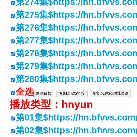
第274集$https://hn.bfvvs.co
第275集$https://hn.bfvvs.co
第276集$https://hn.bfvvs.co
第277集$https://hn.bfvvs.co
第278集$https://hn.bfvvs.co
第279集$https://hn.bfvvs.co
第280集$https://hn.bfvvs.co
全选
播放类型：
hnyun
第01集$https://hn.bfvvs.com
第02集$https://hn.bfvvs.com