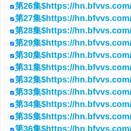
第26集$https://hn.bfvvs.com
第27集$https://hn.bfvvs.co
第28集$https://hn.bfvvs.com
第29集$https://hn.bfvvs.com
第30集$https://hn.bfvvs.com
第31集$https://hn.bfvvs.com
第32集$https://hn.bfvvs.com
第33集$https://hn.bfvvs.com
第34集$https://hn.bfvvs.com
第35集$https://hn.bfvvs.com
第36集$https://hn.bfvvs.co