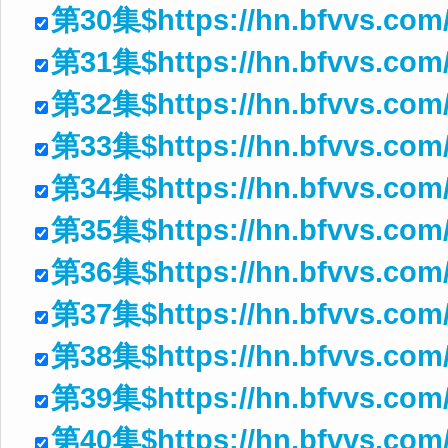
第30集$https://hn.bfvvs.com
第31集$https://hn.bfvvs.com
第32集$https://hn.bfvvs.com
第33集$https://hn.bfvvs.com
第34集$https://hn.bfvvs.com
第35集$https://hn.bfvvs.com
第36集$https://hn.bfvvs.co
第37集$https://hn.bfvvs.com
第38集$https://hn.bfvvs.com
第39集$https://hn.bfvvs.com
第40集$https://hn.bfvvs.com