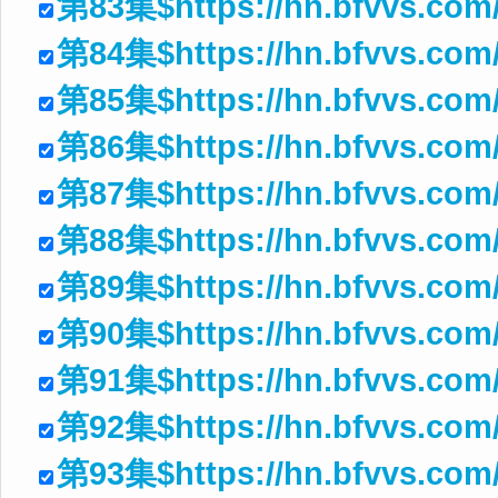
第83集$https://hn.bfvvs.com
第84集$https://hn.bfvvs.com
第85集$https://hn.bfvvs.com
第86集$https://hn.bfvvs.com
第87集$https://hn.bfvvs.com
第88集$https://hn.bfvvs.com
第89集$https://hn.bfvvs.com
第90集$https://hn.bfvvs.com
第91集$https://hn.bfvvs.com
第92集$https://hn.bfvvs.com
第93集$https://hn.bfvvs.com