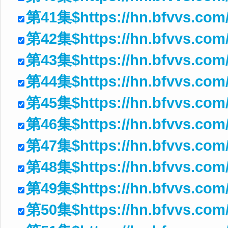
第41集$https://hn.bfvvs.com
第42集$https://hn.bfvvs.com
第43集$https://hn.bfvvs.com
第44集$https://hn.bfvvs.com
第45集$https://hn.bfvvs.com
第46集$https://hn.bfvvs.com/
第47集$https://hn.bfvvs.com
第48集$https://hn.bfvvs.com
第49集$https://hn.bfvvs.com
第50集$https://hn.bfvvs.com