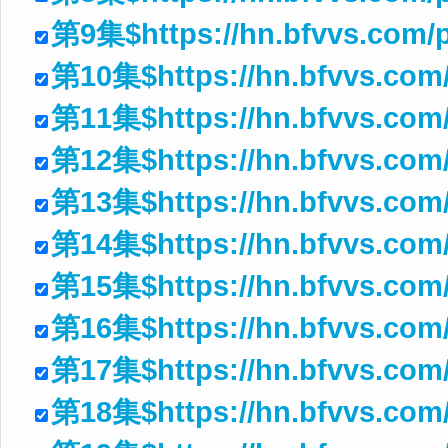
第9集$https://hn.bfvvs.com/
第10集$https://hn.bfvvs.com/
第11集$https://hn.bfvvs.com/
第12集$https://hn.bfvvs.com
第13集$https://hn.bfvvs.com
第14集$https://hn.bfvvs.com
第15集$https://hn.bfvvs.com
第16集$https://hn.bfvvs.com
第17集$https://hn.bfvvs.com
第18集$https://hn.bfvvs.com