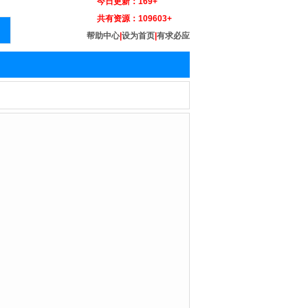
今日更新：
169+
共有资源：
109603+
帮助中心
|
设为首页
|
有求必应
,Ezra,Domingo,Eddie,Lang