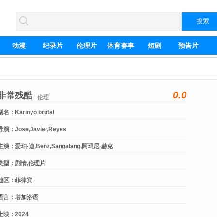
动漫
纪录片
伦理片
体育赛事
短剧
预告片
0.0
非常残酷
伦理
别名：
Karinyo brutal
导演：
Jose,Javier,Reyes
主演：
爱珀·迪,Benz,Sangalang,阿玛尼·赫克
托,Manang,Medina,Ghion,Layug,Aries,Go,Caira,Lee,April,Anne,Dolot,Lani,Tapia
类型：
剧情,伦理片
地区：
菲律宾
语言：
塔加洛语
上映：
2024