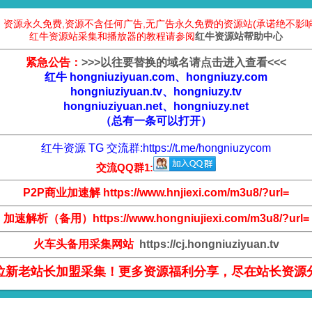
：资源永久免费,资源不含任何广告,无广告永久免费的资源站(承诺绝不影响
红牛资源站采集和播放器的教程请参阅
红牛资源站帮助中心
紧急公告：
>
>
>
以往要替换的域名请点击进入查看
<
<
<
红牛 hongniuziyuan.com、hongniuzy.com
hongniuziyuan.tv、hongniuzy.tv
hongniuziyuan.net、hongniuzy.net
（总有一条可以打开）
红牛资源 TG 交流群:
https://t.me/hongniuzycom
交流QQ群1:
P2P商业加速解 https://www.hnjiexi.com/m3u8/?url=
加速解析（备用）https://www.hongniujiexi.com/m3u8/?url=
火车头备用采集网站
https://cj.hongniuziyuan.tv
位新老站长加盟采集！更多资源福利分享，尽在站长资源