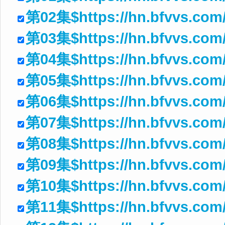
第02集$https://hn.bfvvs.com
第03集$https://hn.bfvvs.com
第04集$https://hn.bfvvs.co
第05集$https://hn.bfvvs.com
第06集$https://hn.bfvvs.com
第07集$https://hn.bfvvs.co
第08集$https://hn.bfvvs.com
第09集$https://hn.bfvvs.com
第10集$https://hn.bfvvs.com
第11集$https://hn.bfvvs.co