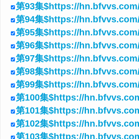
第93集$https://hn.bfvvs.com
第94集$https://hn.bfvvs.com/
第95集$https://hn.bfvvs.com
第96集$https://hn.bfvvs.com/
第97集$https://hn.bfvvs.com
第98集$https://hn.bfvvs.com
第99集$https://hn.bfvvs.com
第100集$https://hn.bfvvs.co
第101集$https://hn.bfvvs.co
第102集$https://hn.bfvvs.co
第103集$https://hn.bfvvs.co