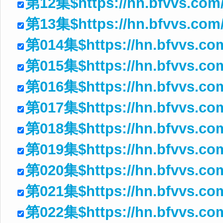
第12集$https://hn.bfvvs.co
第13集$https://hn.bfvvs.com
第014集$https://hn.bfvvs.c
第015集$https://hn.bfvvs.co
第016集$https://hn.bfvvs.co
第017集$https://hn.bfvvs.co
第018集$https://hn.bfvvs.com
第019集$https://hn.bfvvs.co
第020集$https://hn.bfvvs.com
第021集$https://hn.bfvvs.co
第022集$https://hn.bfvvs.com