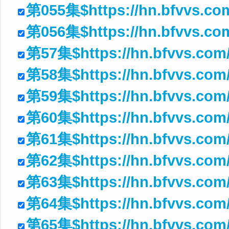
第055集$https://hn.bfvvs.co
第056集$https://hn.bfvvs.co
第57集$https://hn.bfvvs.com
第58集$https://hn.bfvvs.com
第59集$https://hn.bfvvs.com
第60集$https://hn.bfvvs.com
第61集$https://hn.bfvvs.com
第62集$https://hn.bfvvs.com
第63集$https://hn.bfvvs.com/
第64集$https://hn.bfvvs.com
第65集$https://hn.bfvvs.co