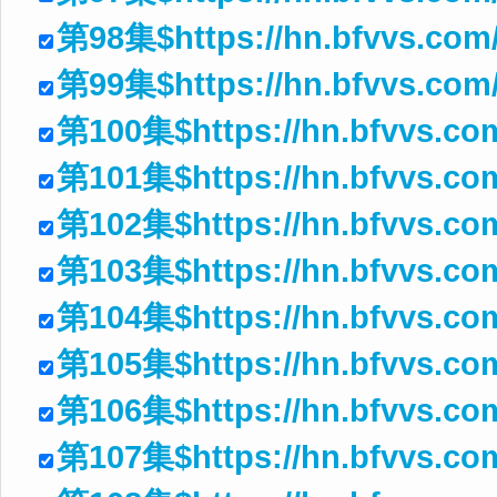
第98集$https://hn.bfvvs.com
第99集$https://hn.bfvvs.com
第100集$https://hn.bfvvs.co
第101集$https://hn.bfvvs.co
第102集$https://hn.bfvvs.co
第103集$https://hn.bfvvs.co
第104集$https://hn.bfvvs.co
第105集$https://hn.bfvvs.c
第106集$https://hn.bfvvs.co
第107集$https://hn.bfvvs.co