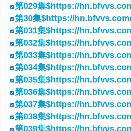
第029集$https://hn.bfvvs.co
第30集$https://hn.bfvvs.com
第031集$https://hn.bfvvs.co
第032集$https://hn.bfvvs.co
第033集$https://hn.bfvvs.com
第034集$https://hn.bfvvs.com
第035集$https://hn.bfvvs.com
第036集$https://hn.bfvvs.co
第037集$https://hn.bfvvs.co
第038集$https://hn.bfvvs.c
第039集$https://hn.bfvvs.co