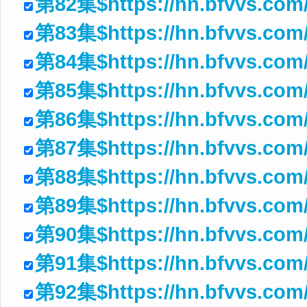
第82集$https://hn.bfvvs.com
第83集$https://hn.bfvvs.com/
第84集$https://hn.bfvvs.co
第85集$https://hn.bfvvs.com
第86集$https://hn.bfvvs.co
第87集$https://hn.bfvvs.com
第88集$https://hn.bfvvs.com
第89集$https://hn.bfvvs.com
第90集$https://hn.bfvvs.com
第91集$https://hn.bfvvs.com
第92集$https://hn.bfvvs.com