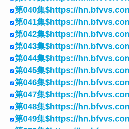
第040集$https://hn.bfvvs.co
第041集$https://hn.bfvvs.co
第042集$https://hn.bfvvs.co
第043集$https://hn.bfvvs.co
第044集$https://hn.bfvvs.com
第045集$https://hn.bfvvs.com
第046集$https://hn.bfvvs.com
第047集$https://hn.bfvvs.com
第048集$https://hn.bfvvs.co
第049集$https://hn.bfvvs.com