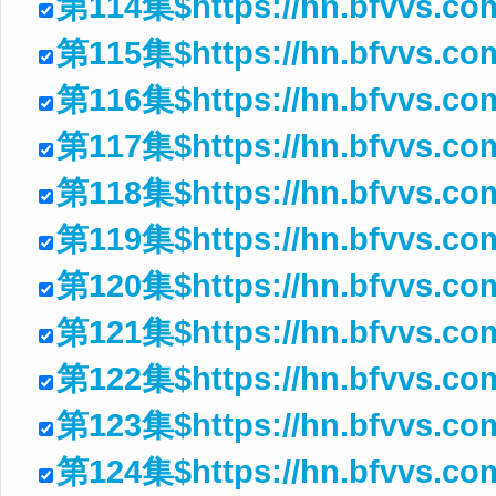
第114集$https://hn.bfvvs.co
第115集$https://hn.bfvvs.co
第116集$https://hn.bfvvs.com
第117集$https://hn.bfvvs.co
第118集$https://hn.bfvvs.co
第119集$https://hn.bfvvs.co
第120集$https://hn.bfvvs.co
第121集$https://hn.bfvvs.co
第122集$https://hn.bfvvs.co
第123集$https://hn.bfvvs.co
第124集$https://hn.bfvvs.c