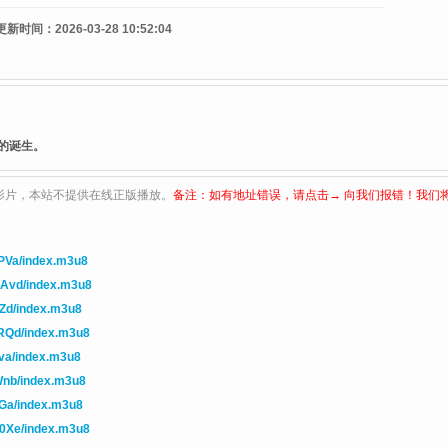
更新时间：
2026-03-28 10:52:04
的诞生。
影片，本站不提供在线正版播放。
备注：如有地址错误，请点击→ 向我们报错！我们
PVa/index.m3u8
MAvd/index.m3u8
LZd/index.m3u8
RQd/index.m3u8
va/index.m3u8
Wnb/index.m3u8
lGa/index.m3u8
0Xe/index.m3u8