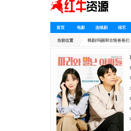
首页
电影
连续剧
综艺
当前位置
韩剧/玛丽和古怪爸爸们