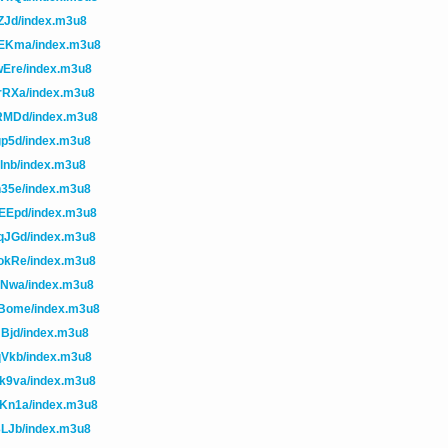
ZJd/index.m3u8
wEKma/index.m3u8
wEre/index.m3u8
rRXa/index.m3u8
5RMDd/index.m3u8
gp5d/index.m3u8
lnb/index.m3u8
n35e/index.m3u8
YEEpd/index.m3u8
qJGd/index.m3u8
okRe/index.m3u8
VNwa/index.m3u8
8Bome/index.m3u8
JBjd/index.m3u8
qVkb/index.m3u8
k9va/index.m3u8
OKn1a/index.m3u8
3LJb/index.m3u8