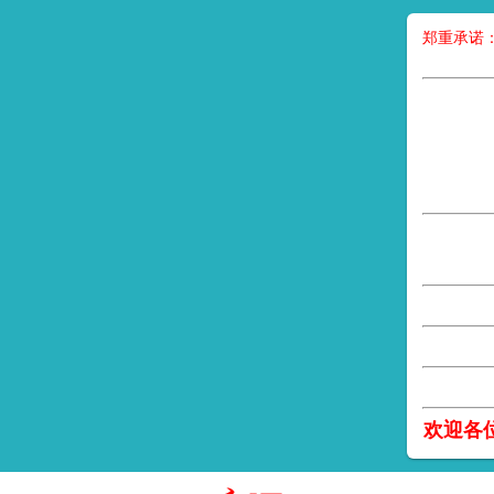
郑重承诺
欢迎各