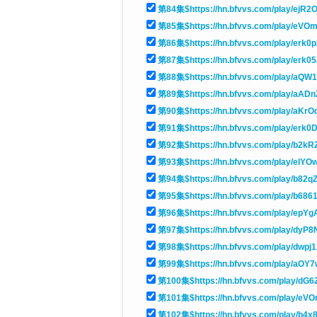
第84集$https://hn.bfvvs.com/play/ejR2
第85集$https://hn.bfvvs.com/play/eV
第86集$https://hn.bfvvs.com/play/erk0
第87集$https://hn.bfvvs.com/play/erk0
第88集$https://hn.bfvvs.com/play/aQW
第89集$https://hn.bfvvs.com/play/aADn
第90集$https://hn.bfvvs.com/play/aKrO
第91集$https://hn.bfvvs.com/play/erk0
第92集$https://hn.bfvvs.com/play/b2k
第93集$https://hn.bfvvs.com/play/elYO
第94集$https://hn.bfvvs.com/play/b82q
第95集$https://hn.bfvvs.com/play/b686
第96集$https://hn.bfvvs.com/play/epY
第97集$https://hn.bfvvs.com/play/dyP8
第98集$https://hn.bfvvs.com/play/dwpj
第99集$https://hn.bfvvs.com/play/aOY7
第100集$https://hn.bfvvs.com/play/dG6
第101集$https://hn.bfvvs.com/play/eVO
第102集$https://hn.bfvvs.com/play/b4x