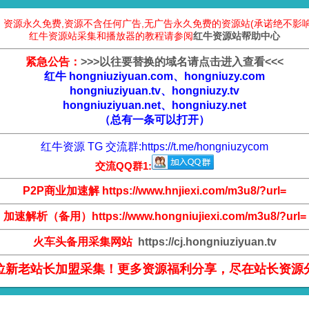
：资源永久免费,资源不含任何广告,无广告永久免费的资源站(承诺绝不影响
红牛资源站采集和播放器的教程请参阅
红牛资源站帮助中心
紧急公告：
>
>
>
以往要替换的域名请点击进入查看
<
<
<
红牛 hongniuziyuan.com、hongniuzy.com
hongniuziyuan.tv、hongniuzy.tv
hongniuziyuan.net、hongniuzy.net
（总有一条可以打开）
红牛资源 TG 交流群:
https://t.me/hongniuzycom
交流QQ群1:
P2P商业加速解 https://www.hnjiexi.com/m3u8/?url=
加速解析（备用）https://www.hongniujiexi.com/m3u8/?url=
火车头备用采集网站
https://cj.hongniuziyuan.tv
位新老站长加盟采集！更多资源福利分享，尽在站长资源