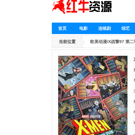
首页
电影
连续剧
综艺
当前位置
欧美动漫/X战警97 第二