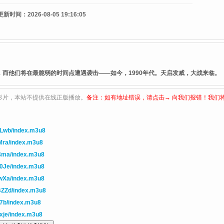
更新时间：
2026-08-05 19:16:05
，而他们将在最脆弱的时间点遭遇袭击——如今，1990年代。天启发威，大战来临。
影片，本站不提供在线正版播放。
备注：如有地址错误，请点击→ 向我们报错！我们
KLwb/index.m3u8
Mra/index.m3u8
4ma/index.m3u8
0Je/index.m3u8
wXa/index.m3u8
BZZd/index.m3u8
V7b/index.m3u8
xje/index.m3u8