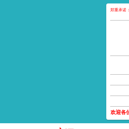
郑重承诺
欢迎各