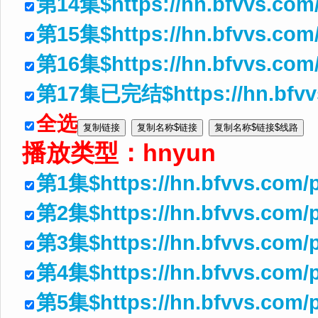
第14集$https://hn.bfvvs.com
第15集$https://hn.bfvvs.com
第16集$https://hn.bfvvs.com
第17集已完结$https://hn.bfvvs
全选
播放类型：
hnyun
第1集$https://hn.bfvvs.com/p
第2集$https://hn.bfvvs.com/
第3集$https://hn.bfvvs.com/
第4集$https://hn.bfvvs.com/
第5集$https://hn.bfvvs.com/