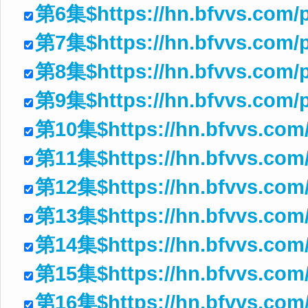
第6集$https://hn.bfvvs.com/
第7集$https://hn.bfvvs.com
第8集$https://hn.bfvvs.com
第9集$https://hn.bfvvs.com
第10集$https://hn.bfvvs.com
第11集$https://hn.bfvvs.com
第12集$https://hn.bfvvs.com
第13集$https://hn.bfvvs.com
第14集$https://hn.bfvvs.com
第15集$https://hn.bfvvs.co
第16集$https://hn.bfvvs.com