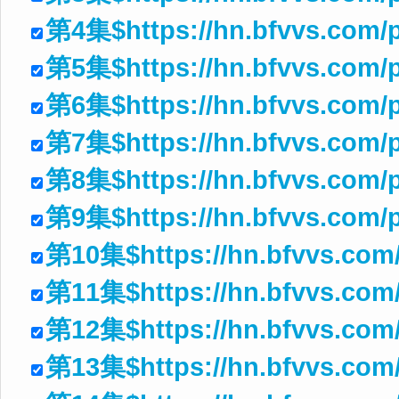
第4集$https://hn.bfvvs.com/
第5集$https://hn.bfvvs.com/
第6集$https://hn.bfvvs.com/
第7集$https://hn.bfvvs.com/
第8集$https://hn.bfvvs.com
第9集$https://hn.bfvvs.com/
第10集$https://hn.bfvvs.com
第11集$https://hn.bfvvs.com
第12集$https://hn.bfvvs.com
第13集$https://hn.bfvvs.com