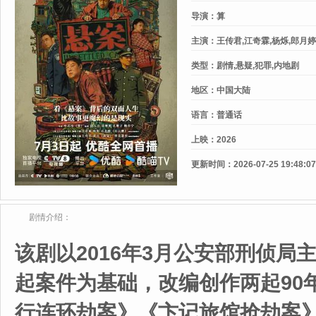
导演：
算
主演：
王传君,江奇霖,杨烁,郎月婷
类型：
剧情,悬疑,犯罪,内地剧
地区：
中国大陆
语言：
普通话
上映：
2026
更新时间：
2026-07-25 19:48:07
剧情介绍：
该剧以2016年3月公安部刑侦局
起案件为基础，改编创作两起90
行连环劫案》《卞记旅馆抢劫案