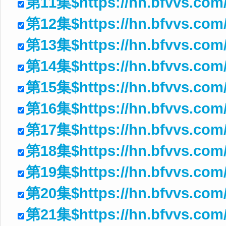
第11集$https://hn.bfvvs.com
第12集$https://hn.bfvvs.com
第13集$https://hn.bfvvs.co
第14集$https://hn.bfvvs.com
第15集$https://hn.bfvvs.com
第16集$https://hn.bfvvs.com
第17集$https://hn.bfvvs.com
第18集$https://hn.bfvvs.com
第19集$https://hn.bfvvs.com
第20集$https://hn.bfvvs.com/
第21集$https://hn.bfvvs.com