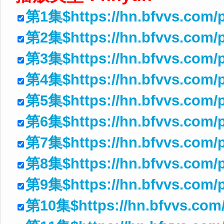
第1集$https://hn.bfvvs.com/
第2集$https://hn.bfvvs.com/p
第3集$https://hn.bfvvs.com/
第4集$https://hn.bfvvs.com
第5集$https://hn.bfvvs.com/p
第6集$https://hn.bfvvs.com/
第7集$https://hn.bfvvs.com/
第8集$https://hn.bfvvs.com/
第9集$https://hn.bfvvs.com/p
第10集$https://hn.bfvvs.com