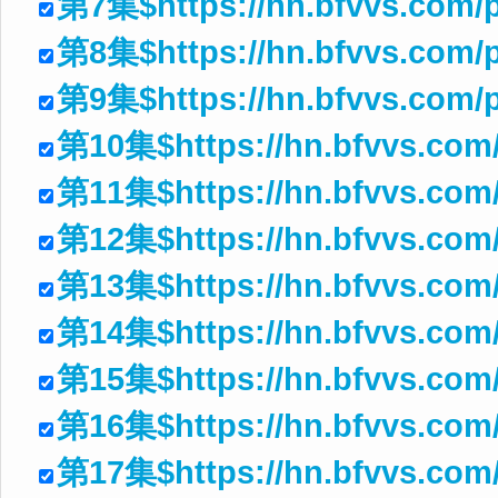
第7集$https://hn.bfvvs.com/
第8集$https://hn.bfvvs.com/
第9集$https://hn.bfvvs.com/p
第10集$https://hn.bfvvs.com
第11集$https://hn.bfvvs.com
第12集$https://hn.bfvvs.com
第13集$https://hn.bfvvs.co
第14集$https://hn.bfvvs.com
第15集$https://hn.bfvvs.com
第16集$https://hn.bfvvs.com
第17集$https://hn.bfvvs.com