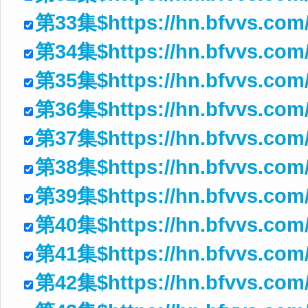
第33集$https://hn.bfvvs.com
第34集$https://hn.bfvvs.com
第35集$https://hn.bfvvs.com
第36集$https://hn.bfvvs.com
第37集$https://hn.bfvvs.com
第38集$https://hn.bfvvs.com
第39集$https://hn.bfvvs.com
第40集$https://hn.bfvvs.com
第41集$https://hn.bfvvs.com
第42集$https://hn.bfvvs.com/