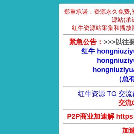
郑重承诺：资源永久免费,
源站(承
红牛资源站采集和播放
紧急公告：
>
>
>
以往
红牛 hongniuziy
hongniuziy
hongniuziyu
（总
红牛资源 TG 交流
交流Q
P2P商业加速解 https://
加