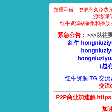
郑重承诺：资源永久免费,
源站(承
红牛资源站采集和播放
紧急公告：
>
>
>
以往
红牛 hongniuziy
hongniuziy
hongniuziyu
（总
红牛资源 TG 交流
交流Q
P2P商业加速解 https://
加