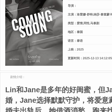
My Safe Zone / Final Love / Rak
导演：
主演：
洛雷娜·舒特,纳莎·泰查蒙
类型：
爱情,同性,马泰剧
地区：
泰国
语言：
泰语
上映：
2025
更新时间：
2025-12-13 14:12:05
剧情介绍：
Lin和Jane是多年的好闺蜜，但
婚，Jane选择默默守护，将爱意
婚夫出轨后，她借酒消愁，跑来找J