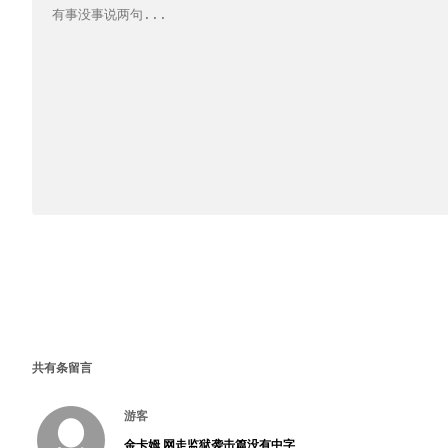
共有
条留言
游客
金卡姆 网走监狱袭击篇没有中字