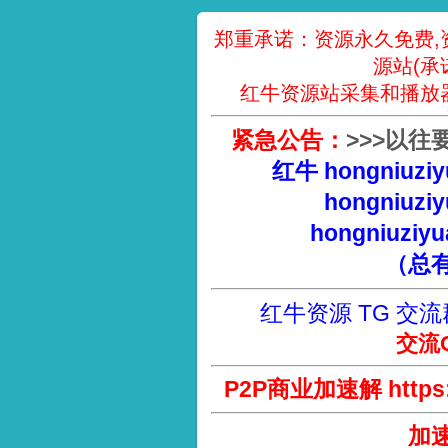
郑重承诺：资源永久免费,
源站(承
红牛资源站采集和播放
紧急公告：
>
>
>
以往
红牛 hongniuziy
hongniuziy
hongniuziyu
（总
红牛资源 TG 交流
交流Q
P2P商业加速解 https://
加