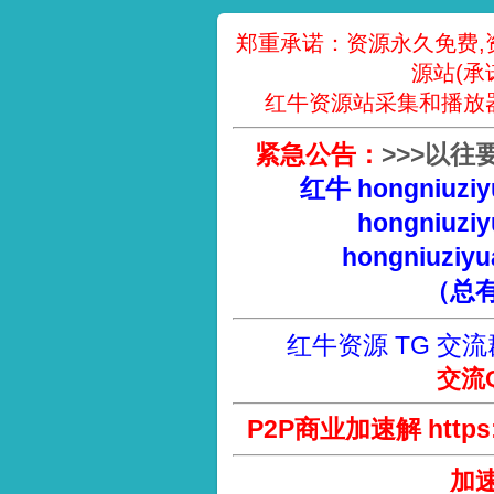
郑重承诺：资源永久免费,
源站(承
红牛资源站采集和播放
紧急公告：
>
>
>
以往
红牛 hongniuziy
hongniuziy
hongniuziyu
（总
红牛资源 TG 交流
交流Q
P2P商业加速解 https://
加