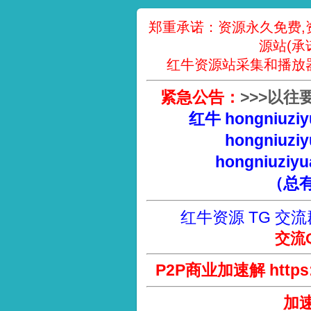
郑重承诺：资源永久免费,
源站(承
红牛资源站采集和播放
紧急公告：
>
>
>
以往
红牛 hongniuziy
hongniuziy
hongniuziyu
（总
红牛资源 TG 交流
交流Q
P2P商业加速解 https://
加