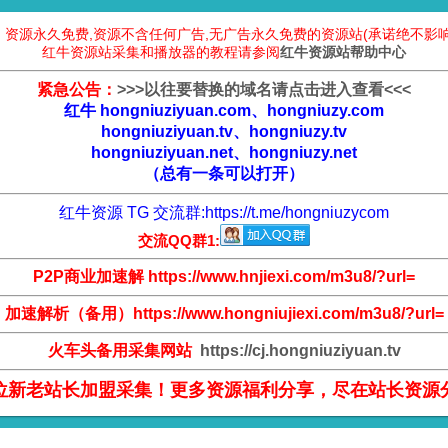
：资源永久免费,资源不含任何广告,无广告永久免费的资源站(承诺绝不影响
红牛资源站采集和播放器的教程请参阅
红牛资源站帮助中心
紧急公告：
>
>
>
以往要替换的域名请点击进入查看
<
<
<
红牛 hongniuziyuan.com、hongniuzy.com
hongniuziyuan.tv、hongniuzy.tv
hongniuziyuan.net、hongniuzy.net
（总有一条可以打开）
红牛资源 TG 交流群:
https://t.me/hongniuzycom
交流QQ群1:
P2P商业加速解 https://www.hnjiexi.com/m3u8/?url=
加速解析（备用）https://www.hongniujiexi.com/m3u8/?url=
火车头备用采集网站
https://cj.hongniuziyuan.tv
位新老站长加盟采集！更多资源福利分享，尽在站长资源