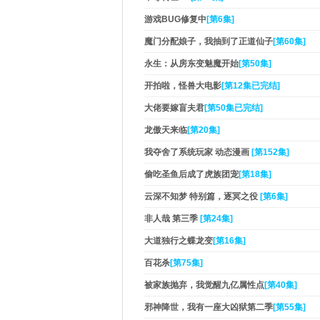
游戏BUG修复中
[第6集]
魔门分配娘子，我抽到了正道仙子
[第60集]
永生：从房东变魅魔开始
[第50集]
开拍啦，怪兽大电影
[第12集已完结]
大佬要嫁盲夫君
[第50集已完结]
龙傲天来临
[第20集]
我夺舍了系统玩家 动态漫画
[第152集]
偷吃圣鱼后成了虎族团宠
[第18集]
云深不知梦 特别篇，逐冥之役​
[第6集]
非人哉 第三季
[第24集]
大道独行之蝶龙变
[第16集]
百花杀
[第75集]
被家族抛弃，我觉醒九亿属性点
[第40集]
邪神降世，我有一座大凶狱第二季
[第55集]