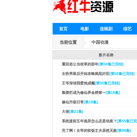
首页
电影
连续剧
综艺
当前位置
中国动漫
影片名称
重回老公当校草的那年
[第50集已完结]
女扮男装后开始攻略疯批奸臣
[第50集已完结]
王爷深信我爱他成瘾
[第50集已完结]
靠摆烂成为修仙界金榜第一
[第19集]
修仙升级日常
[第18集]
大佬
[第21集]
系统提前五年诡异怎么还是动崽？
[第55集已完
完了啊！女帝的软饭丈夫居然无敌
[第98集]