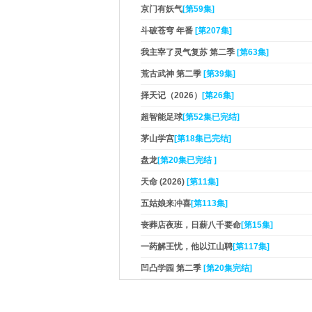
京门有妖气
[第59集]
斗破苍穹 年番
[第207集]
我主宰了灵气复苏 第二季
[第63集]
荒古武神 第二季
[第39集]
择天记（2026）
[第26集]
超智能足球
[第52集已完结]
茅山学宫
[第18集已完结]
盘龙
[第20集已完结 ]
天命 (2026)
[第11集]
五姑娘来冲喜
[第113集]
丧葬店夜班，日薪八千要命
[第15集]
一药解王忧，他以江山聘
[第117集]
凹凸学园 第二季
[第20集完结]