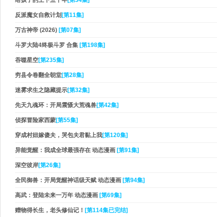
给孩子的上下五千年
[第34集]
反派魔女自救计划
[第11集]
万古神帝 (2026)​
[第07集]
斗罗大陆4终极斗罗 合集
[第198集]
吞噬星空
[第235集]
穷县令卷翻全朝堂
[第28集]
迷雾求生之隐藏提示
[第32集]
先天九魂环：开局震慑大荒魂兽
[第42集]
侦探冒险家西蒙
[第55集]
穿成村妞嫁傻夫，哭包夫君黏上我
[第120集]
异能觉醒：我成全球最强存在 动态漫画
[第91集]
深空彼岸
[第26集]
全民御兽：开局觉醒神话级天赋 动态漫画
[第94集]
高武：登陆未来一万年 动态漫画
[第69集]
赠物得长生，老头修仙记！
[第114集已完结]