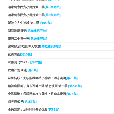
咱家剑宗团宠小师妹第二季
[第5集完结]
咱家剑宗团宠小师妹第一季
[第6集完结]
斩神之凡尘神域 第二季
[第09集]
阴间跑腿日记
[第28集已完结]
茶啊二中第一季
[第10集完结]
超智能足球2世界大赛篇
[第52集已完结]
仗剑青山
[第15集]
有兽焉（2023）
[第62集]
胶囊计划 奇迹
[第6集]
全民转职：无职的我终结了神明！动态漫画
[第73集]
精神病面前，鬼东西算个球 动态漫画 第一季
[第235集]
全民深渊：我喝药能增加属性上限动态漫画
[第74集]
师兄啊师兄
[第153集]
全民深渊：从吨吨吨开始无敌
[第74集]