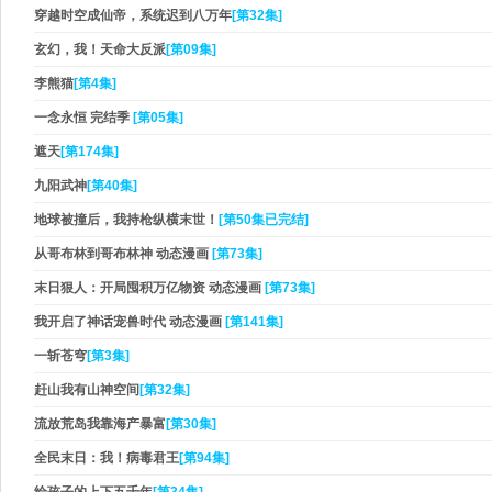
穿越时空成仙帝，系统迟到八万年
[第32集]
玄幻，我！天命大反派
[第09集]
李熊猫
[第4集]
一念永恒 完结季
[第05集]
遮天
[第174集]
九阳武神
[第40集]
地球被撞后，我持枪纵横末世！
[第50集已完结]
从哥布林到哥布林神 动态漫画
[第73集]
末日狠人：开局囤积万亿物资 动态漫画
[第73集]
我开启了神话宠兽时代 动态漫画
[第141集]
一斩苍穹
[第3集]
赶山我有山神空间
[第32集]
流放荒岛我靠海产暴富
[第30集]
全民末日：我！病毒君王
[第94集]