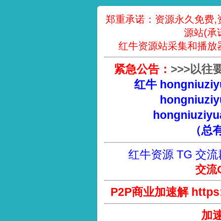
郑重承诺：资源永久免费,
源站(承
红牛资源站采集和播放
紧急公告：
>
>
>
以往
红牛 hongniuziy
hongniuziy
hongniuziyu
（总
红牛资源 TG 交流
交流Q
P2P商业加速解 https://
加