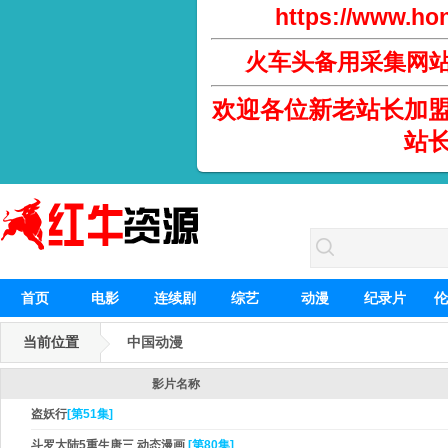
https://www.hon
火车头备用采集网
欢迎各位新老站长加
站
首页
电影
连续剧
综艺
动漫
纪录片
伦
当前位置
中国动漫
影片名称
盗妖行
[第51集]
斗罗大陆5重生唐三 动态漫画
[第80集]