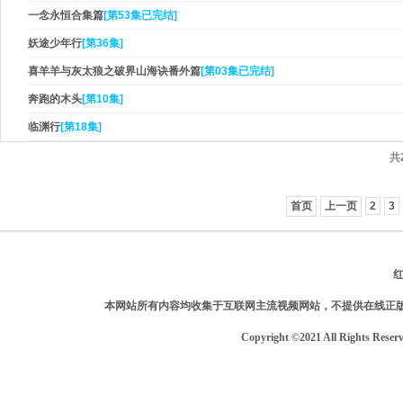
一念永恒合集篇
[第53集已完结]
妖途少年行
[第36集]
喜羊羊与灰太狼之破界山海诀番外篇
[第03集已完结]
奔跑的木头
[第10集]
临渊行
[第18集]
共
首页
上一页
2
3
本网站所有内容均收集于互联网主流视频网站，不提供在线正
Copyright ©2021 All Rights Reser