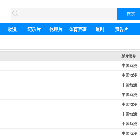
动漫
纪录片
伦理片
体育赛事
短剧
预告片
影片类别
中国动漫
中国动漫
中国动漫
中国动漫
中国动漫
中国动漫
中国动漫
中国动漫