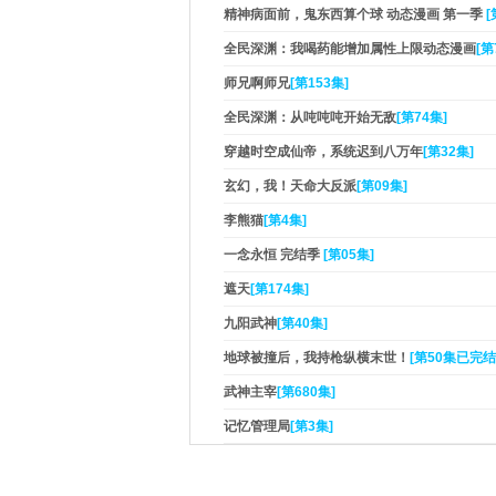
精神病面前，鬼东西算个球 动态漫画 第一季
[
全民深渊：我喝药能增加属性上限动态漫画
[第
师兄啊师兄
[第153集]
全民深渊：从吨吨吨开始无敌
[第74集]
穿越时空成仙帝，系统迟到八万年
[第32集]
玄幻，我！天命大反派
[第09集]
李熊猫
[第4集]
一念永恒 完结季
[第05集]
遮天
[第174集]
九阳武神
[第40集]
地球被撞后，我持枪纵横末世！
[第50集已完结
武神主宰
[第680集]
记忆管理局
[第3集]