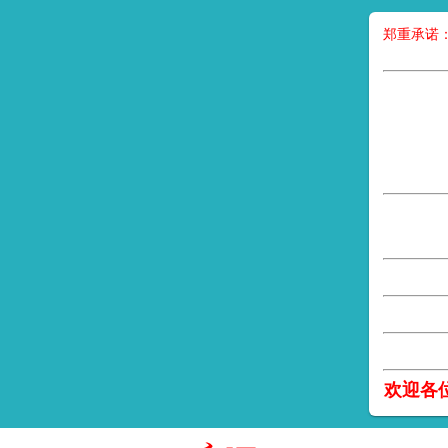
郑重承诺
欢迎各