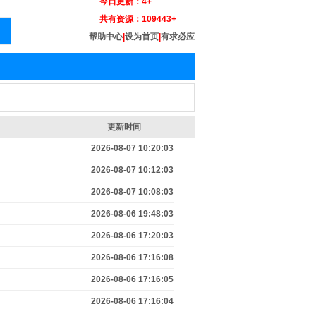
今日更新：
4+
共有资源：
109443+
帮助中心
|
设为首页
|
有求必应
更新时间
2026-08-07 10:20:03
2026-08-07 10:12:03
2026-08-07 10:08:03
2026-08-06 19:48:03
2026-08-06 17:20:03
2026-08-06 17:16:08
2026-08-06 17:16:05
2026-08-06 17:16:04