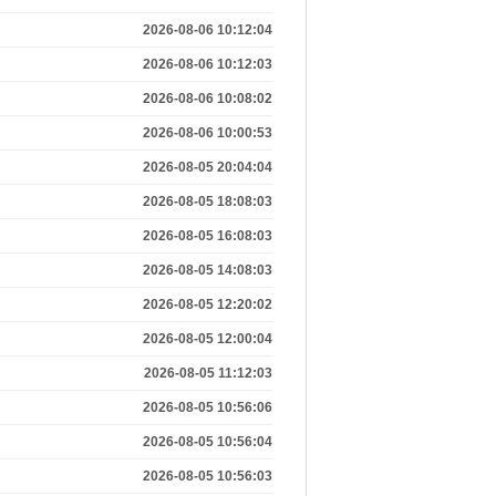
2026-08-06 10:12:04
2026-08-06 10:12:03
2026-08-06 10:08:02
2026-08-06 10:00:53
2026-08-05 20:04:04
2026-08-05 18:08:03
2026-08-05 16:08:03
2026-08-05 14:08:03
2026-08-05 12:20:02
2026-08-05 12:00:04
2026-08-05 11:12:03
2026-08-05 10:56:06
2026-08-05 10:56:04
2026-08-05 10:56:03