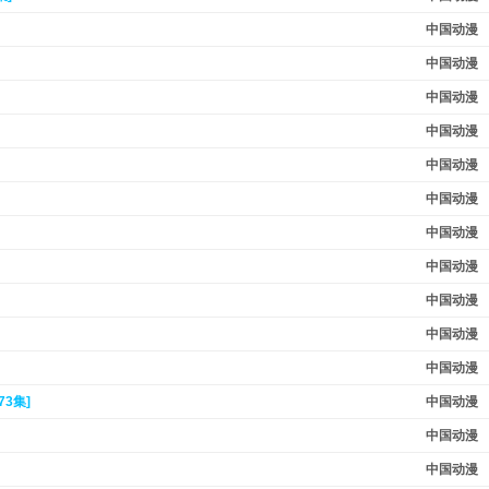
中国动漫
中国动漫
中国动漫
中国动漫
中国动漫
中国动漫
中国动漫
中国动漫
中国动漫
中国动漫
中国动漫
73集]
中国动漫
中国动漫
中国动漫