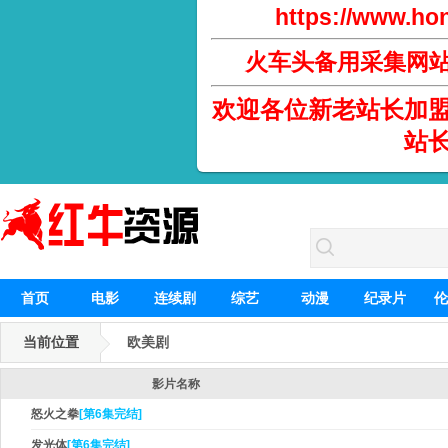
https://www.hon
火车头备用采集网
欢迎各位新老站长加
站
首页
电影
连续剧
综艺
动漫
纪录片
伦
当前位置
欧美剧
影片名称
怒火之拳
[第6集完结]
发光体
[第6集完结]