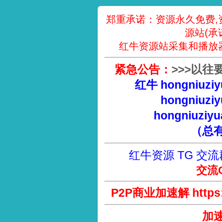
郑重承诺：资源永久免费,
源站(承
红牛资源站采集和播放
紧急公告：
>
>
>
以往
红牛 hongniuziy
hongniuziy
hongniuziyu
（总
红牛资源 TG 交流
交流Q
P2P商业加速解 https://
加