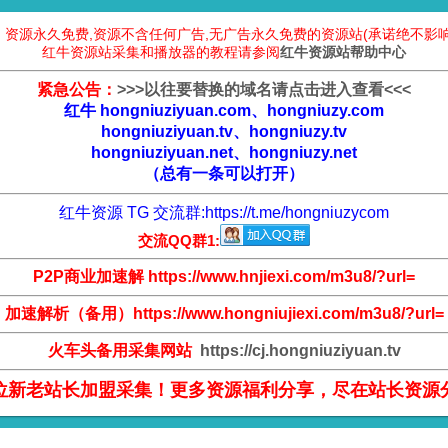
：资源永久免费,资源不含任何广告,无广告永久免费的资源站(承诺绝不影响
红牛资源站采集和播放器的教程请参阅
红牛资源站帮助中心
紧急公告：
>
>
>
以往要替换的域名请点击进入查看
<
<
<
红牛 hongniuziyuan.com、hongniuzy.com
hongniuziyuan.tv、hongniuzy.tv
hongniuziyuan.net、hongniuzy.net
（总有一条可以打开）
红牛资源 TG 交流群:
https://t.me/hongniuzycom
交流QQ群1:
P2P商业加速解 https://www.hnjiexi.com/m3u8/?url=
加速解析（备用）https://www.hongniujiexi.com/m3u8/?url=
火车头备用采集网站
https://cj.hongniuziyuan.tv
位新老站长加盟采集！更多资源福利分享，尽在站长资源