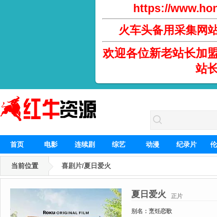
https://www.hon
火车头备用采集网
欢迎各位新老站长加
站
首页
电影
连续剧
综艺
动漫
纪录片
伦
当前位置
喜剧片/夏日爱火
夏日爱火
正片
别名：
烹饪恋歌