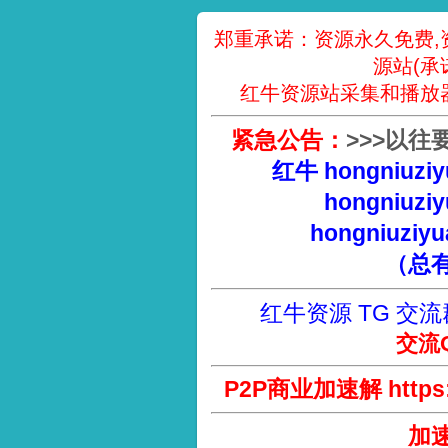
郑重承诺：资源永久免费,
源站(承
红牛资源站采集和播放
紧急公告：
>
>
>
以往
红牛 hongniuziy
hongniuziy
hongniuziyu
（总
红牛资源 TG 交流
交流Q
P2P商业加速解 https://
加