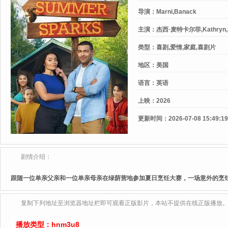
导演：
Marni,Banack
主演：
杰西·麦特卡尔菲,Kathryn,
类型：
喜剧,爱情,家庭,喜剧片
地区：
美国
语言：
英语
上映：
2026
更新时间：
2026-07-08 15:49:19
剧情介绍：
跟随一位单亲父亲和一位单亲母亲在绿荫营地参加夏日烹饪大赛，一场意外的烹
复制下列地址至浏览器地址栏即可观看正版影片，本站不提供在线正版播放
播放类型：
hnm3u8