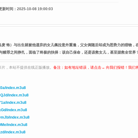
更新时间：
2025-10-08 19:00:03
·马麦 饰）与出生就被他遗弃的女儿佩拉意外重逢，父女俩随后却成为恶势力的猎物
与赎罪之间挣扎，面临了终极的抉择：该自己保命，还是该救女儿，甚至拯救全世界
影片，本站不提供在线正版播放。
备注：如有地址错误，请点击→ 向我们报错！我们
Z0a/index.m3u8
mQJd/index.m3u8
Y1a/index.m3u8
kGd/index.m3u8
DmJb/index.m3u8
OMe/index.m3u8
zzd/index.m3u8