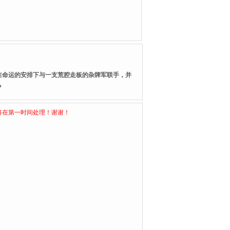
，在命运的安排下与一支荒腔走板的杂牌军联手，并
？
将在第一时间处理！谢谢！