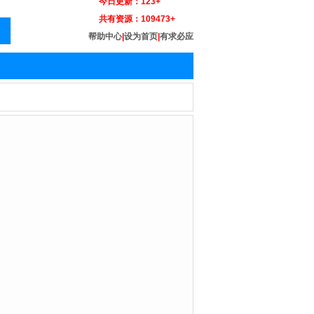
今日更新：
123+
共有资源：
109473+
帮助中心
|
设为首页
|
有求必应