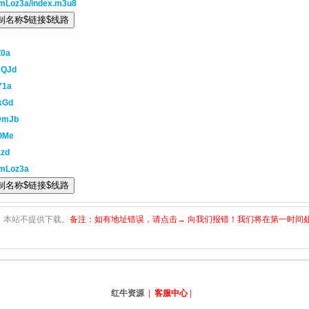
mLoz3a/index.m3u8
Z0a
mQJd
Y1a
kGd
gDmJb
5OMe
zzd
bmLoz3a
，本站不提供下载。
备注：如有地址错误，请点击→ 向我们报错！我们将在第一时间
红牛资源
| 客服中心 |