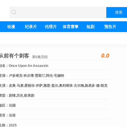
动漫
纪录片
伦理片
体育赛事
短剧
预告片
0.0
从前有个刺客
第8集完结
别名：
Once Upon An Assassin
导演：
卢多维克·科尔博-贾斯汀,阿伦·毛德特
主演：
皮奥·马麦,爱丽丝·伊萨,雅恩·盖尔,奥利维埃·古尔梅,路易多·德·朗克
桑,Daniel,Aguilera
类型：
剧情,历史,欧美剧
地区：
法国
语言：
法语
上映：
2025