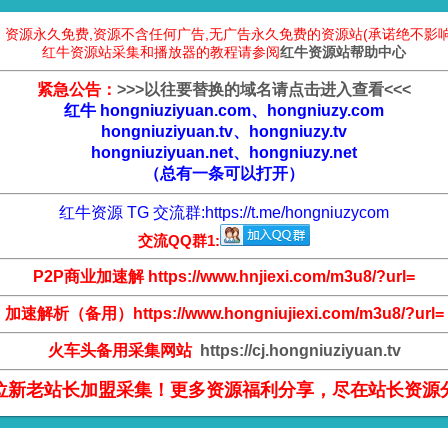
：资源永久免费,资源不含任何广告,无广告永久免费的资源站(承诺绝不影响
红牛资源站采集和播放器的教程请参阅
红牛资源站帮助中心
紧急公告：
>
>
>
以往要替换的域名请点击进入查看
<
<
<
红牛 hongniuziyuan.com、hongniuzy.com
hongniuziyuan.tv、hongniuzy.tv
hongniuziyuan.net、hongniuzy.net
（总有一条可以打开）
红牛资源 TG 交流群:
https://t.me/hongniuzycom
交流QQ群1:
P2P商业加速解 https://www.hnjiexi.com/m3u8/?url=
加速解析（备用）https://www.hongniujiexi.com/m3u8/?url=
火车头备用采集网站
https://cj.hongniuziyuan.tv
位新老站长加盟采集！更多资源福利分享，尽在站长资源