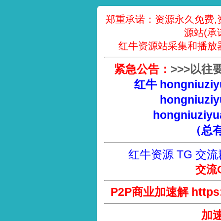
郑重承诺：资源永久免费,
源站(承
红牛资源站采集和播放
紧急公告：
>
>
>
以往
红牛 hongniuziy
hongniuziy
hongniuziyu
（总
红牛资源 TG 交流
交流Q
P2P商业加速解 https://
加