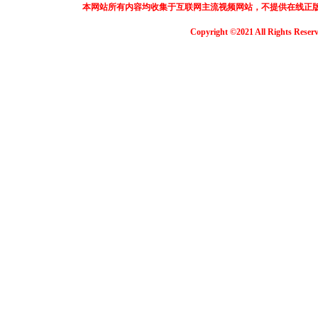
本网站所有内容均收集于互联网主流视频网站，不提供在线正
Copyright ©2021 All Rights Reser