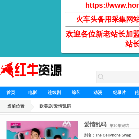
https://www.hon
火车头备用采集网
欢迎各位新老站长加
站
首页
电影
连续剧
综艺
动漫
纪录片
伦
当前位置
欧美剧/爱情乱码
爱情乱码
第10集完结
别名：
The CellPhone Swap