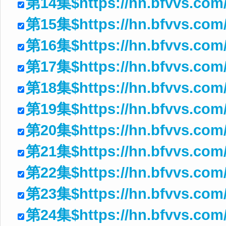
第14集$https://hn.bfvvs.com/
第15集$https://hn.bfvvs.com
第16集$https://hn.bfvvs.com
第17集$https://hn.bfvvs.com
第18集$https://hn.bfvvs.com
第19集$https://hn.bfvvs.com
第20集$https://hn.bfvvs.co
第21集$https://hn.bfvvs.com
第22集$https://hn.bfvvs.com
第23集$https://hn.bfvvs.com
第24集$https://hn.bfvvs.com