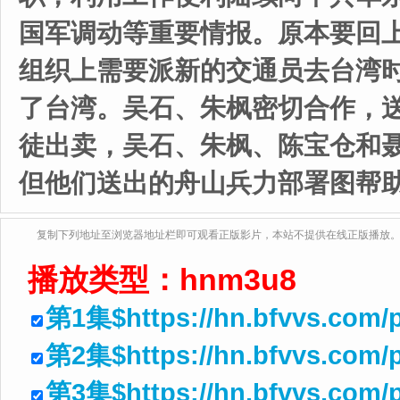
国军调动等重要情报。原本要回
组织上需要派新的交通员去台湾
了台湾。吴石、朱枫密切合作，送
徒出卖，吴石、朱枫、陈宝仓和
但他们送出的舟山兵力部署图帮
复制下列地址至浏览器地址栏即可观看正版影片，本站不提供在线正版播放
播放类型：
hnm3u8
第1集$https://hn.bfvvs.com/
第2集$https://hn.bfvvs.com/
第3集$https://hn.bfvvs.com/