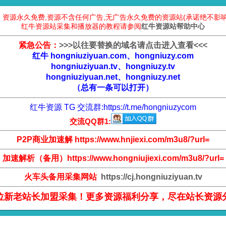
：资源永久免费,资源不含任何广告,无广告永久免费的资源站(承诺绝不影响
红牛资源站采集和播放器的教程请参阅
红牛资源站帮助中心
紧急公告：
>
>
>
以往要替换的域名请点击进入查看
<
<
<
红牛 hongniuziyuan.com、hongniuzy.com
hongniuziyuan.tv、hongniuzy.tv
hongniuziyuan.net、hongniuzy.net
（总有一条可以打开）
红牛资源 TG 交流群:
https://t.me/hongniuzycom
交流QQ群1:
P2P商业加速解 https://www.hnjiexi.com/m3u8/?url=
加速解析（备用）https://www.hongniujiexi.com/m3u8/?url=
火车头备用采集网站
https://cj.hongniuziyuan.tv
位新老站长加盟采集！更多资源福利分享，尽在站长资源