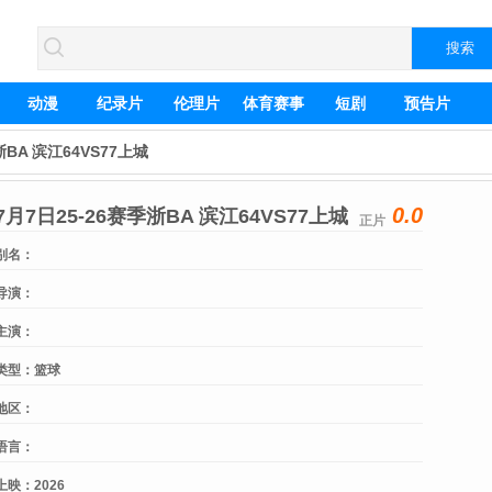
动漫
纪录片
伦理片
体育赛事
短剧
预告片
浙BA 滨江64VS77上城
0.0
7月7日25-26赛季浙BA 滨江64VS77上城
正片
别名：
导演：
主演：
类型：
篮球
地区：
语言：
上映：
2026