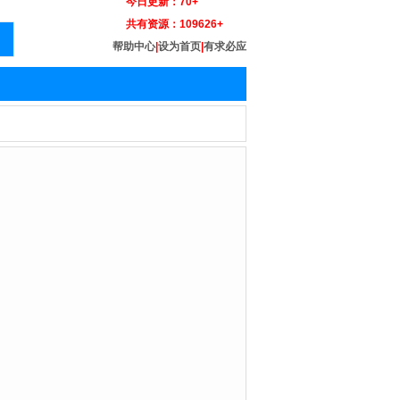
今日更新：
70+
共有资源：
109626+
帮助中心
|
设为首页
|
有求必应