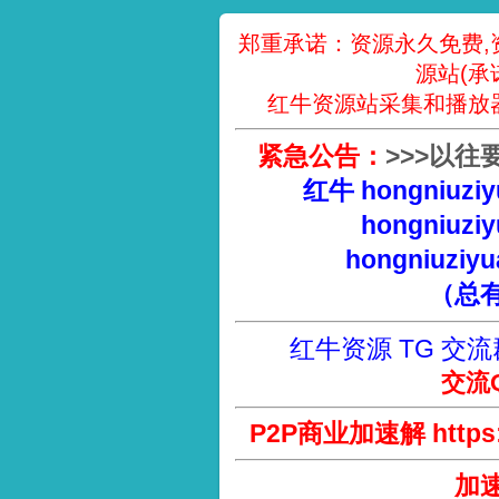
郑重承诺：资源永久免费,
源站(承
红牛资源站采集和播放
紧急公告：
>
>
>
以往
红牛 hongniuziy
hongniuziy
hongniuziyu
（总
红牛资源 TG 交流
交流Q
P2P商业加速解 https://
加