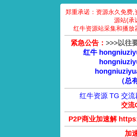
郑重承诺：资源永久免费,
源站(承
红牛资源站采集和播放
紧急公告：
>
>
>
以往
红牛 hongniuziy
hongniuziy
hongniuziyu
（总
红牛资源 TG 交流
交流Q
P2P商业加速解 https://
加