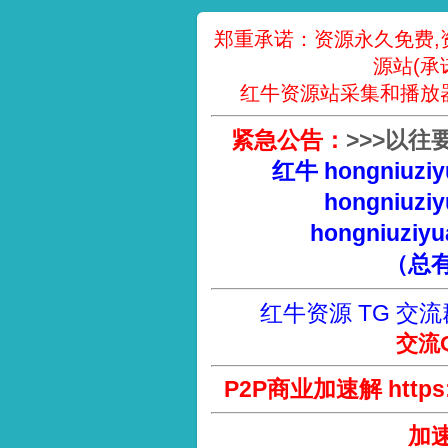
郑重承诺：资源永久免费,
源站(承
红牛资源站采集和播放
紧急公告：
>
>
>
以往
红牛 hongniuziy
hongniuziy
hongniuziyu
（总
红牛资源 TG 交流
交流Q
P2P商业加速解 https://
加