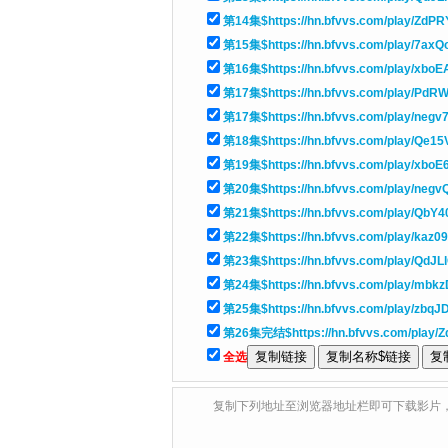
第14集$https://hn.bfvvs.com/play/ZdPR
第15集$https://hn.bfvvs.com/play/7axQ
第16集$https://hn.bfvvs.com/play/xbo
第17集$https://hn.bfvvs.com/play/PdR
第17集$https://hn.bfvvs.com/play/negv
第18集$https://hn.bfvvs.com/play/Qe15
第19集$https://hn.bfvvs.com/play/xboE
第20集$https://hn.bfvvs.com/play/negv
第21集$https://hn.bfvvs.com/play/QbY4
第22集$https://hn.bfvvs.com/play/kaz0
第23集$https://hn.bfvvs.com/play/QdJL
第24集$https://hn.bfvvs.com/play/mbk
第25集$https://hn.bfvvs.com/play/zbqJ
第26集完结$https://hn.bfvvs.com/play/
全选
复制下列地址至浏览器地址栏即可下载影片