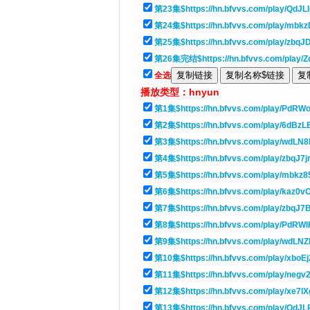
第23集$https://hn.bfvvs.com/play/QdJL
第24集$https://hn.bfvvs.com/play/mbk
第25集$https://hn.bfvvs.com/play/zbqJ
第26集完结$https://hn.bfvvs.com/play/Z
全选
播放类型：
hnyun
第1集$https://hn.bfvvs.com/play/PdRW
第2集$https://hn.bfvvs.com/play/6dBzL
第3集$https://hn.bfvvs.com/play/wdLN
第4集$https://hn.bfvvs.com/play/zbqJ7j
第5集$https://hn.bfvvs.com/play/mbkz8
第6集$https://hn.bfvvs.com/play/kaz0v
第7集$https://hn.bfvvs.com/play/zbqJ7
第8集$https://hn.bfvvs.com/play/PdRW
第9集$https://hn.bfvvs.com/play/wdLNZ
第10集$https://hn.bfvvs.com/play/xboE
第11集$https://hn.bfvvs.com/play/negv
第12集$https://hn.bfvvs.com/play/xe7l
第13集$https://hn.bfvvs.com/play/QdJL