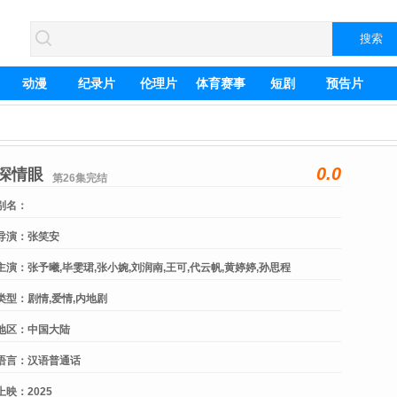
动漫
纪录片
伦理片
体育赛事
短剧
预告片
0.0
深情眼
第26集完结
别名：
导演：
张笑安
主演：
张予曦,毕雯珺,张小婉,刘润南,王可,代云帆,黄婷婷,孙思程
类型：
剧情,爱情,内地剧
地区：
中国大陆
语言：
汉语普通话
上映：
2025