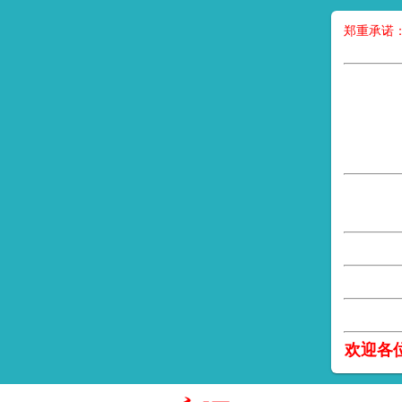
郑重承诺
欢迎各