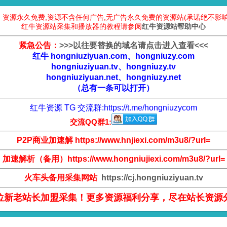
：资源永久免费,资源不含任何广告,无广告永久免费的资源站(承诺绝不影响
红牛资源站采集和播放器的教程请参阅
红牛资源站帮助中心
紧急公告：
>
>
>
以往要替换的域名请点击进入查看
<
<
<
红牛 hongniuziyuan.com、hongniuzy.com
hongniuziyuan.tv、hongniuzy.tv
hongniuziyuan.net、hongniuzy.net
（总有一条可以打开）
红牛资源 TG 交流群:
https://t.me/hongniuzycom
交流QQ群1:
P2P商业加速解 https://www.hnjiexi.com/m3u8/?url=
加速解析（备用）https://www.hongniujiexi.com/m3u8/?url=
火车头备用采集网站
https://cj.hongniuziyuan.tv
位新老站长加盟采集！更多资源福利分享，尽在站长资源