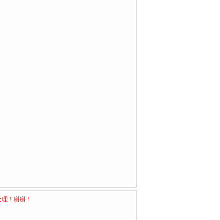
处理！谢谢！