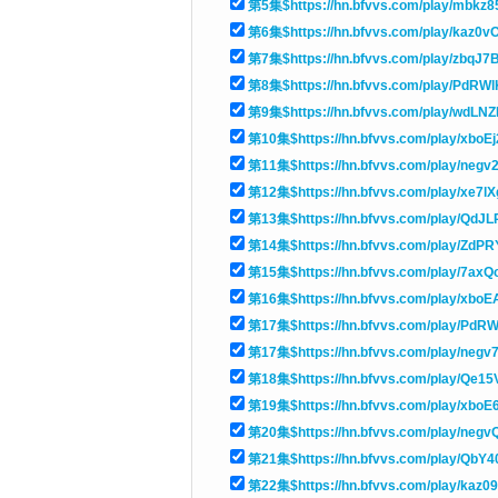
第5集$https://hn.bfvvs.com/play/mbkz8
第6集$https://hn.bfvvs.com/play/kaz0v
第7集$https://hn.bfvvs.com/play/zbqJ7
第8集$https://hn.bfvvs.com/play/PdRWl
第9集$https://hn.bfvvs.com/play/wdLNZ
第10集$https://hn.bfvvs.com/play/xboE
第11集$https://hn.bfvvs.com/play/negv
第12集$https://hn.bfvvs.com/play/xe7l
第13集$https://hn.bfvvs.com/play/QdJL
第14集$https://hn.bfvvs.com/play/ZdPR
第15集$https://hn.bfvvs.com/play/7axQ
第16集$https://hn.bfvvs.com/play/xboE
第17集$https://hn.bfvvs.com/play/PdR
第17集$https://hn.bfvvs.com/play/negv
第18集$https://hn.bfvvs.com/play/Qe15
第19集$https://hn.bfvvs.com/play/xboE
第20集$https://hn.bfvvs.com/play/negv
第21集$https://hn.bfvvs.com/play/QbY4
第22集$https://hn.bfvvs.com/play/kaz0