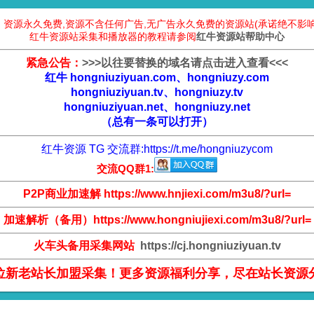
：资源永久免费,资源不含任何广告,无广告永久免费的资源站(承诺绝不影响
红牛资源站采集和播放器的教程请参阅
红牛资源站帮助中心
紧急公告：
>
>
>
以往要替换的域名请点击进入查看
<
<
<
红牛 hongniuziyuan.com、hongniuzy.com
hongniuziyuan.tv、hongniuzy.tv
hongniuziyuan.net、hongniuzy.net
（总有一条可以打开）
红牛资源 TG 交流群:
https://t.me/hongniuzycom
交流QQ群1:
P2P商业加速解 https://www.hnjiexi.com/m3u8/?url=
加速解析（备用）https://www.hongniujiexi.com/m3u8/?url=
火车头备用采集网站
https://cj.hongniuziyuan.tv
位新老站长加盟采集！更多资源福利分享，尽在站长资源