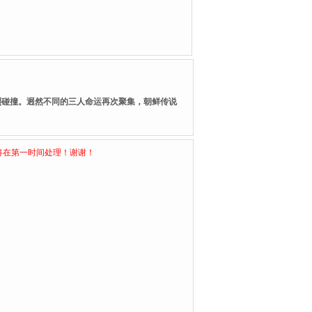
烈碰撞。迥然不同的三人命运再次聚集，朝鲜传说
将在第一时间处理！谢谢！