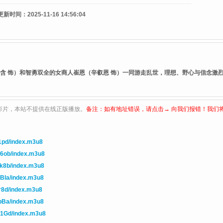
更新时间：
2025-11-16 14:56:04
栖含 饰）和智勇双全的女商人崔恩（辛叡恩 饰）一同游走乱世，理想、野心与信念激
影片，本站不提供在线正版播放。
备注：如有地址错误，请点击→ 向我们报错！我们
1pd/index.m3u8
6ob/index.m3u8
k8b/index.m3u8
Bla/index.m3u8
r8d/index.m3u8
pBa/index.m3u8
m1Gd/index.m3u8