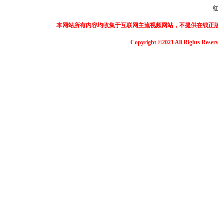
本网站所有内容均收集于互联网主流视频网站，不提供在线正
Copyright ©2021 All Rights Reser