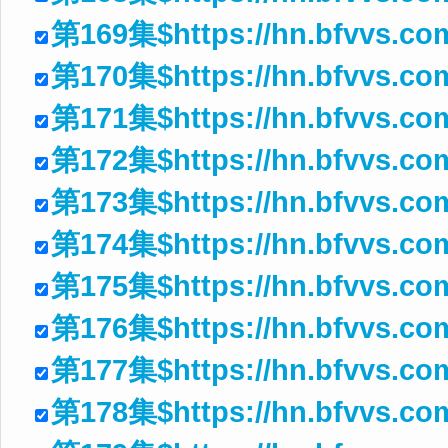
第169集$https://hn.bfvvs.co
第170集$https://hn.bfvvs.co
第171集$https://hn.bfvvs.co
第172集$https://hn.bfvvs.co
第173集$https://hn.bfvvs.co
第174集$https://hn.bfvvs.co
第175集$https://hn.bfvvs.com
第176集$https://hn.bfvvs.co
第177集$https://hn.bfvvs.co
第178集$https://hn.bfvvs.com