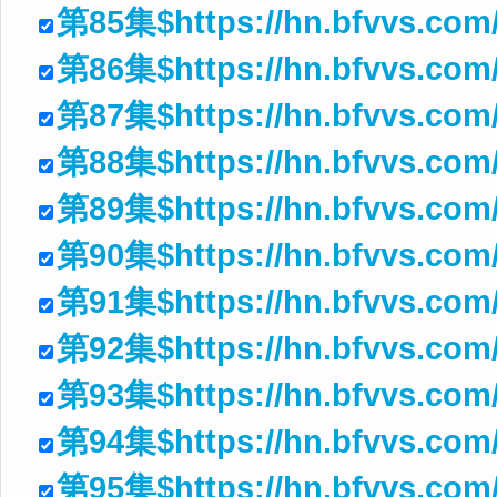
第85集$https://hn.bfvvs.com
第86集$https://hn.bfvvs.com
第87集$https://hn.bfvvs.co
第88集$https://hn.bfvvs.com
第89集$https://hn.bfvvs.com/
第90集$https://hn.bfvvs.com
第91集$https://hn.bfvvs.com
第92集$https://hn.bfvvs.com
第93集$https://hn.bfvvs.co
第94集$https://hn.bfvvs.com/
第95集$https://hn.bfvvs.com/