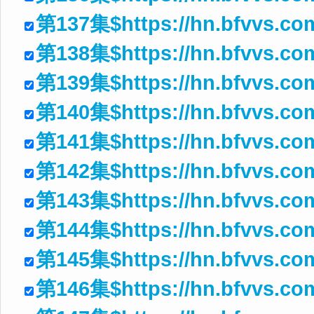
第137集$https://hn.bfvvs.co
第138集$https://hn.bfvvs.co
第139集$https://hn.bfvvs.co
第140集$https://hn.bfvvs.co
第141集$https://hn.bfvvs.co
第142集$https://hn.bfvvs.co
第143集$https://hn.bfvvs.co
第144集$https://hn.bfvvs.co
第145集$https://hn.bfvvs.co
第146集$https://hn.bfvvs.co