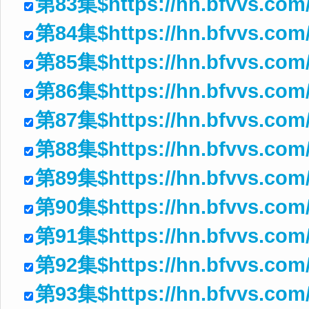
第83集$https://hn.bfvvs.com
第84集$https://hn.bfvvs.com
第85集$https://hn.bfvvs.com
第86集$https://hn.bfvvs.com
第87集$https://hn.bfvvs.com
第88集$https://hn.bfvvs.com
第89集$https://hn.bfvvs.com/
第90集$https://hn.bfvvs.com
第91集$https://hn.bfvvs.com
第92集$https://hn.bfvvs.com
第93集$https://hn.bfvvs.com