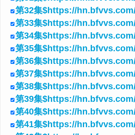
第32集$https://hn.bfvvs.com/
第33集$https://hn.bfvvs.com
第34集$https://hn.bfvvs.com/
第35集$https://hn.bfvvs.co
第36集$https://hn.bfvvs.com/
第37集$https://hn.bfvvs.com
第38集$https://hn.bfvvs.com/
第39集$https://hn.bfvvs.com
第40集$https://hn.bfvvs.com
第41集$https://hn.bfvvs.com