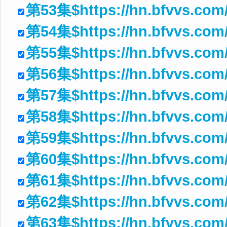
第53集$https://hn.bfvvs.com/
第54集$https://hn.bfvvs.com
第55集$https://hn.bfvvs.com
第56集$https://hn.bfvvs.com
第57集$https://hn.bfvvs.com
第58集$https://hn.bfvvs.com
第59集$https://hn.bfvvs.com
第60集$https://hn.bfvvs.com
第61集$https://hn.bfvvs.com
第62集$https://hn.bfvvs.com
第63集$https://hn.bfvvs.com