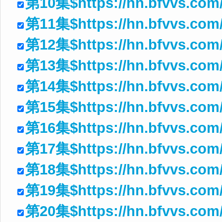
第10集$https://hn.bfvvs.co
第11集$https://hn.bfvvs.com
第12集$https://hn.bfvvs.com
第13集$https://hn.bfvvs.com
第14集$https://hn.bfvvs.com
第15集$https://hn.bfvvs.com
第16集$https://hn.bfvvs.com
第17集$https://hn.bfvvs.co
第18集$https://hn.bfvvs.com
第19集$https://hn.bfvvs.com
第20集$https://hn.bfvvs.co