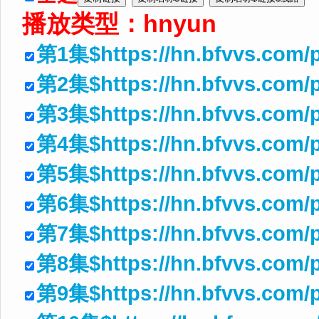
播放类型：
hnyun
第1集$https://hn.bfvvs.com/
第2集$https://hn.bfvvs.com/p
第3集$https://hn.bfvvs.com/
第4集$https://hn.bfvvs.com/
第5集$https://hn.bfvvs.com/
第6集$https://hn.bfvvs.com/
第7集$https://hn.bfvvs.com/
第8集$https://hn.bfvvs.com/
第9集$https://hn.bfvvs.com/