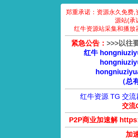
郑重承诺：资源永久免费,
源站(承
红牛资源站采集和播放
紧急公告：
>
>
>
以往
红牛 hongniuziy
hongniuziy
hongniuziyu
（总
红牛资源 TG 交流
交流Q
P2P商业加速解 https://
加